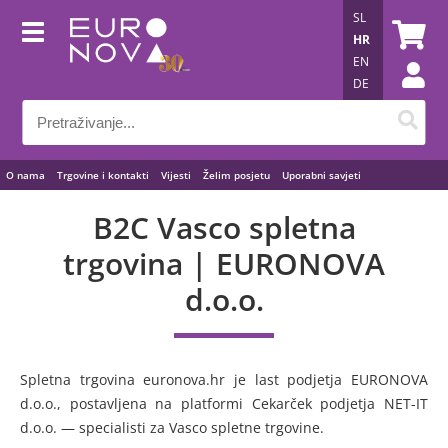
SL
HR
EN
DE
O nama
Trgovine i kontakti
Vijesti
Želim posjetu
Uporabni savjeti
B2C Vasco spletna
trgovina | EURONOVA
d.o.o.
Spletna trgovina euronova.hr je last podjetja EURONOVA
d.o.o., postavljena na platformi Cekarček podjetja NET-IT
d.o.o. — specialisti za Vasco spletne trgovine.