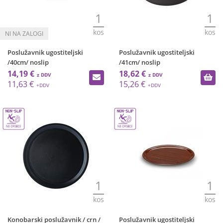
1
1
kos
kos
Poslužavnik ugostiteljski
Poslužavnik ugostiteljski
/40cm/ noslip
/41cm/ noslip
14,19 €
18,62 €
11,63 €
15,26 €
1
1
kos
kos
Konobarski poslužavnik / crn /
Poslužavnik ugostiteljski