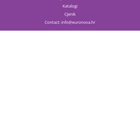
Katalogi
Cjenik
Contact:
info
euronova.hr
ONLINE KUPOVINA
Novi proizvodi
Kategorije
Odredbe i uvjeti
Politika privatnosti
Povrat & Reklamacije
Moj profil
METODE PLAČANJA
Plaćanje pouzećem (otkupnina)