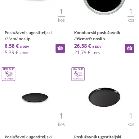
1
1
kos
kos
Poslužavnik ugostiteljski
Konobarski poslužavnik
/33cm/ noslip
/35cm/rf/ noslip
6,58 €
26,58 €
5,39 €
21,79 €
1
1
kos
kos
Poslužavnik ugostiteljski
Poslužavnik ugostiteljski