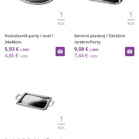
1
1
kos
kos
Poslužavnik party / oval /
Servirni pladanj / 53x32cm
34x46cm
/srebrn/Party
5,93 €
9,08 €
4,86 €
7,44 €
1
kos