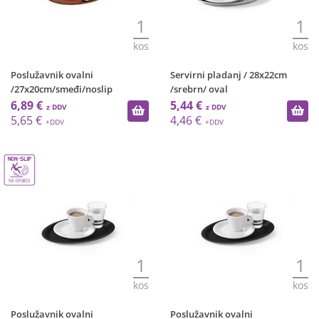
1
1
kos
kos
Poslužavnik ovalni
Servirni pladanj / 28x22cm
/27x20cm/smeđi/noslip
/srebrn/ oval
6,89 €
5,44 €
5,65 €
4,46 €
1
1
kos
kos
Poslužavnik ovalni
Poslužavnik ovalni