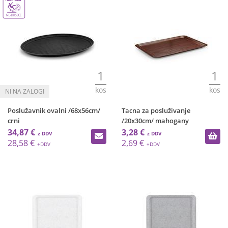
1
1
kos
kos
Poslužavnik ovalni /68x56cm/
Tacna za posluživanje
crni
/20x30cm/ mahogany
34,87 €
3,28 €
28,58 €
2,69 €