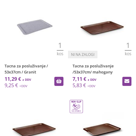
1
1
kos
kos
Tacna za posluživanje /
Tacna za posluživanje
53x37cm / Granit
/53x37cm/ mahogany
11,29 €
7,11 €
9,25 €
5,83 €