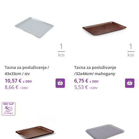
1
1
kos
kos
Tacna za posluživanje /
Tacna za posluživanje
43x33cm / siv
/32x44cm/ mahogany
10,57 €
6,75 €
8,66 €
5,53 €