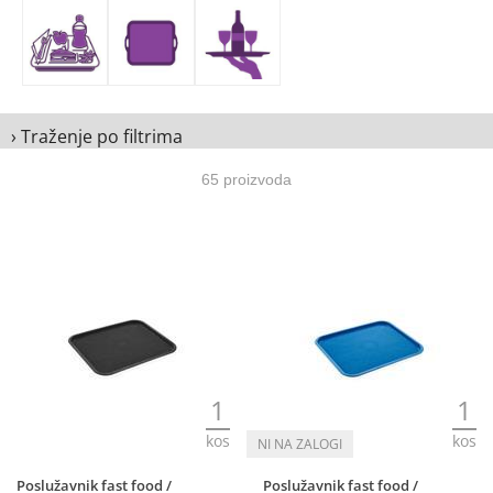
› Traženje po filtrima
65 proizvoda
1
1
kos
kos
Poslužavnik fast food /
Poslužavnik fast food /