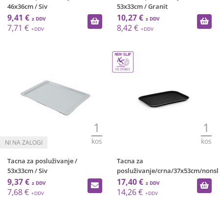
46x36cm / Siv
53x33cm / Granit
9,41 €
10,27 €
7,71 €
8,42 €
1
1
kos
kos
Tacna za posluživanje /
Tacna za
53x33cm / Siv
posluživanje/crna/37x53cm/nonsl
9,37 €
17,40 €
7,68 €
14,26 €