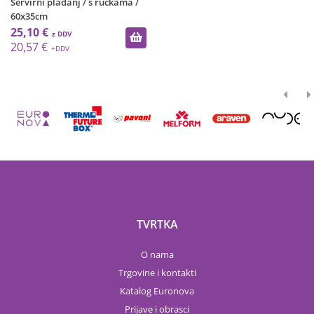
Servirni pladanj / s ručkama /
60x35cm
25,10 €
20,57 €
TVRTKA
O nama
Trgovine i kontakti
Katalog Euronova
Prijave i obrasci