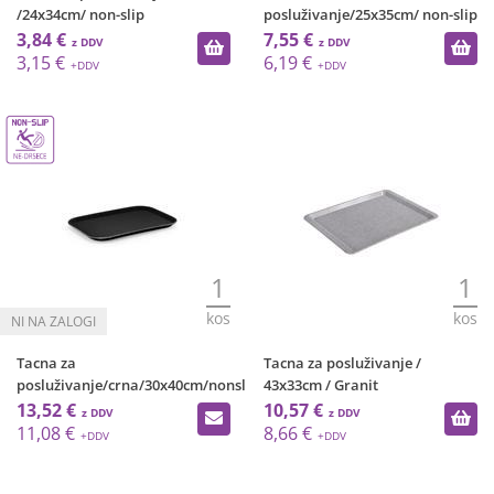
/24x34cm/ non-slip
posluživanje/25x35cm/ non-slip
3,84 €
7,55 €
3,15 €
6,19 €
1
1
kos
kos
Tacna za
Tacna za posluživanje /
posluživanje/crna/30x40cm/nonsl
43x33cm / Granit
13,52 €
10,57 €
11,08 €
8,66 €