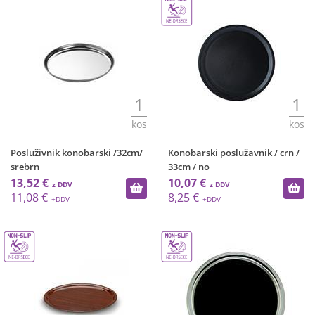
1
1
kos
kos
Posluživnik konobarski /32cm/
Konobarski poslužavnik / crn /
srebrn
33cm / no
13,52 €
10,07 €
11,08 €
8,25 €