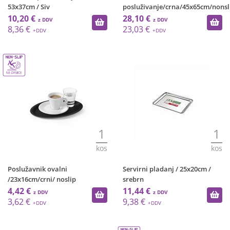
53x37cm / Siv
posluživanje/crna/45x65cm/nonsl
10,20 €
28,10 €
8,36 €
23,03 €
1
1
kos
kos
Poslužavnik ovalni
Servirni pladanj / 25x20cm /
/23x16cm/crni/ noslip
srebrn
4,42 €
11,44 €
3,62 €
9,38 €