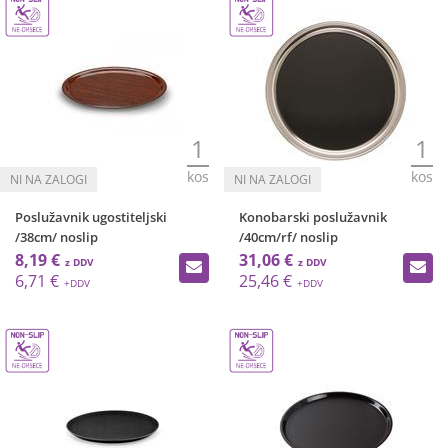
1
1
kos
kos
Poslužavnik ugostiteljski
Konobarski poslužavnik
/38cm/ noslip
/40cm/rf/ noslip
8,19 €
31,06 €
6,71 €
25,46 €