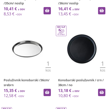
/35cm/ noslip
/36cm/ noslip
10,41 €
16,41 €
8,53 €
13,45 €
1
1
kos
kos
Posluživnik konobarski /36cm/
Konobarski poslužavnik / crn /
srebrn
38cm / no
15,35 €
13,18 €
12,58 €
10,80 €