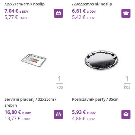
/29x21cm/crni/ noslip
/29x22cm/crni/ noslip
7,04 €
6,61 €
5,77 €
5,42 €
1
1
kos
kos
Servirni pladanj / 32x25cm /
Poslužavnik party / 35cm
srebrn
16,80 €
5,93 €
13,77 €
4,86 €