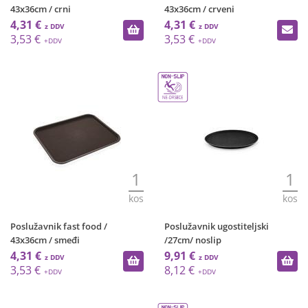
43x36cm / crni
43x36cm / crveni
4,31 €
4,31 €
3,53 €
3,53 €
1
1
kos
kos
Poslužavnik fast food /
Poslužavnik ugostiteljski
43x36cm / smeđi
/27cm/ noslip
4,31 €
9,91 €
3,53 €
8,12 €