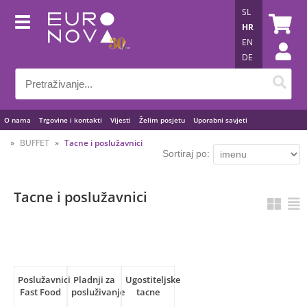
SL
HR
EN
DE
O nama
Trgovine i kontakti
Vijesti
Želim posjetu
Uporabni savjeti
BUFFET
Tacne i poslužavnici
Sortiraj po:
Tacne i poslužavnici
Poslužavnici
Pladnji za
Ugostiteljske
Fast Food
posluživanje
tacne