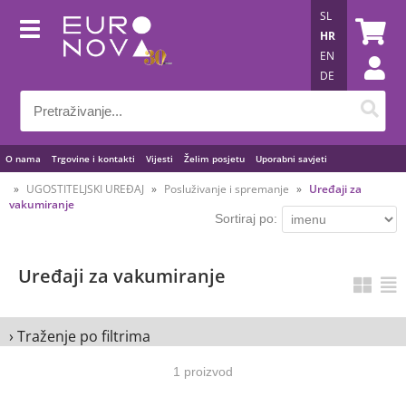
SL
HR
EN
DE
O nama
Trgovine i kontakti
Vijesti
Želim posjetu
Uporabni savjeti
UGOSTITELJSKI UREĐAJ
Posluživanje i spremanje
Uređaji za
vakumiranje
Sortiraj po:
Uređaji za vakumiranje
› Traženje po filtrima
1 proizvod