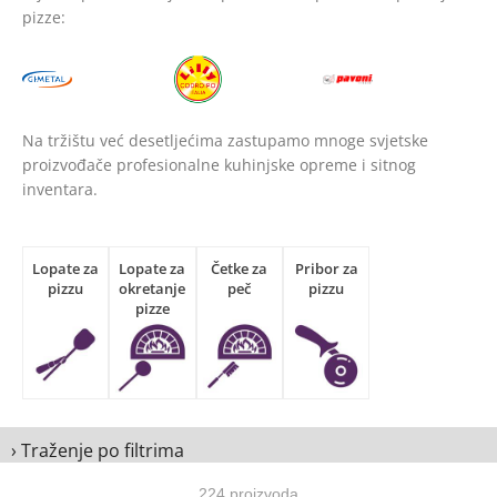
pizze:
Na tržištu već desetljećima zastupamo mnoge svjetske
proizvođače profesionalne kuhinjske opreme i sitnog
inventara.
Lopate za
Lopate za
Četke za
Pribor za
pizzu
okretanje
peč
pizzu
pizze
› Traženje po filtrima
224 proizvoda