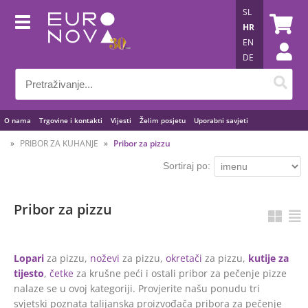
SL
HR
EN
DE
O nama
Trgovine i kontakti
Vijesti
Želim posjetu
Uporabni savjeti
PRIBOR ZA KUHANJE
Pribor za pizzu
Sortiraj po:
Pribor za pizzu
Lopari
za pizzu,
noževi
za pizzu,
okretači
za pizzu,
kutije za
tijesto
,
četke
za krušne peći i ostali pribor za pečenje pizze
nalaze se u ovoj kategoriji. Provjerite našu ponudu tri
svjetski poznata talijanska proizvođača pribora za pečenje