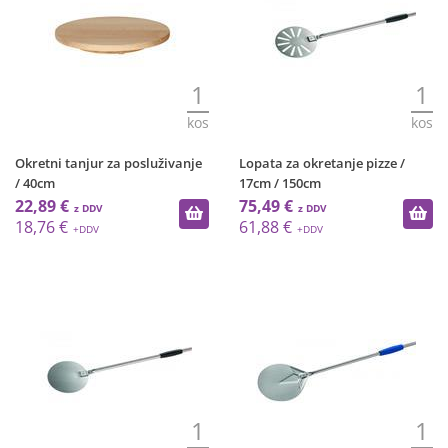
1
1
kos
kos
Okretni tanjur za posluživanje
Lopata za okretanje pizze /
/ 40cm
17cm / 150cm
22,89 €
75,49 €
18,76 €
61,88 €
1
1