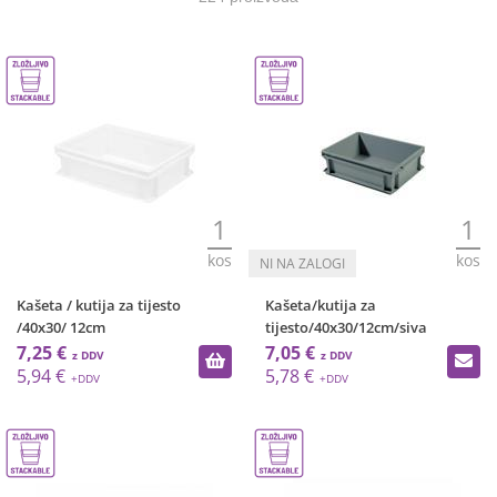
1
1
kos
kos
Kašeta / kutija za tijesto
Kašeta/kutija za
/40x30/ 12cm
tijesto/40x30/12cm/siva
7,25 €
7,05 €
5,94 €
5,78 €