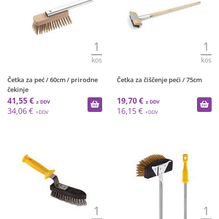
1
1
kos
kos
Četka za peć / 60cm / prirodne
Četka za čiščenje peći / 75cm
čekinje
41,55 €
19,70 €
34,06 €
16,15 €
1
1