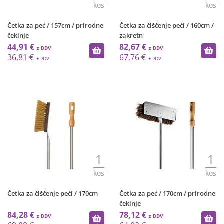
kos
kos
Četka za peć / 157cm / prirodne
Četka za čiščenje peći / 160cm /
čekinje
zakretn
44,91 €
82,67 €
36,81 €
67,76 €
1
1
kos
kos
Četka za čiščenje peći / 170cm
Četka za peć / 170cm / prirodne
čekinje
84,28 €
78,12 €