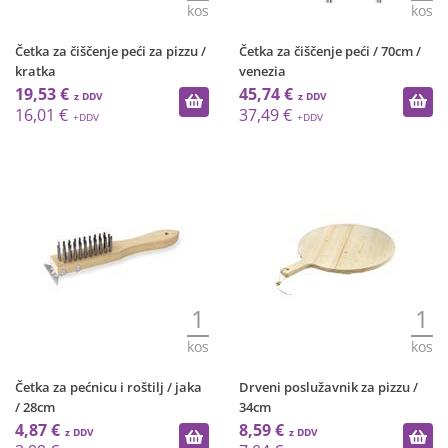
kos
kos
Četka za čiščenje peći za pizzu /
Četka za čiščenje peći / 70cm /
kratka
venezia
19,53 €
45,74 €
16,01 €
37,49 €
1
1
kos
kos
Četka za pećnicu i roštilj / jaka
Drveni poslužavnik za pizzu /
/ 28cm
34cm
4,87 €
8,59 €