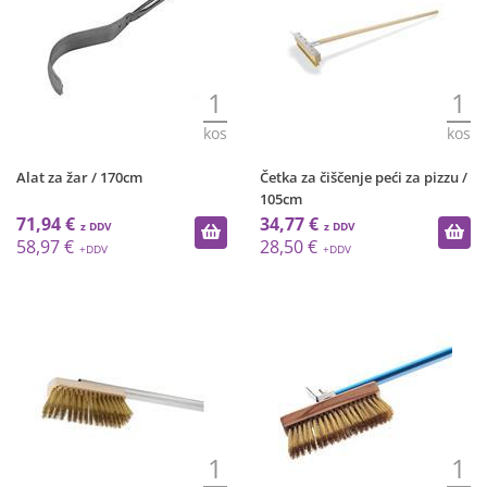
1
1
kos
kos
Alat za žar / 170cm
Četka za čiščenje peći za pizzu /
105cm
71,94 €
34,77 €
58,97 €
28,50 €
1
1