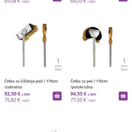
69,08 €
64,03 €
1
1
kos
kos
Četka za čiščenje peći / 170cm
Četka za peć / 170cm
/zakretna
/polukružna
92,50 €
94,55 €
75,82 €
77,50 €