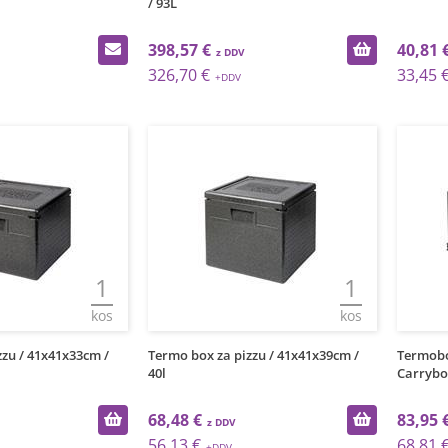
/ 93L
398,57 €
40,81 
326,70 €
33,45 
1
1
kos
kos
zzu / 41x41x33cm /
Termo box za pizzu / 41x41x39cm /
Termobo
40l
Carrybo
68,48 €
83,95 
56,13 €
68,81 