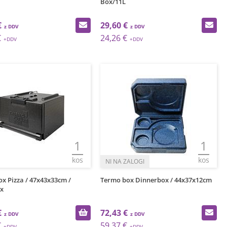
Box/11L
€
29,60 €
€
24,26 €
1
1
kos
kos
x Pizza / 47x43x33cm /
Termo box Dinnerbox / 44x37x12cm
x
€
72,43 €
€
59,37 €