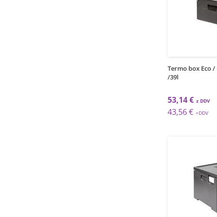
Termo box Eco /
/39l
53,14 €
43,56 €