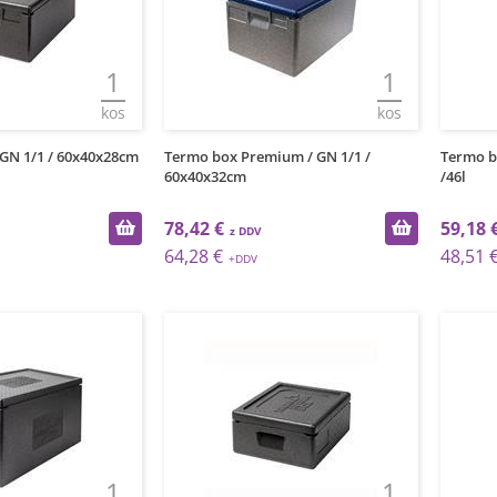
1
1
kos
kos
 GN 1/1 / 60x40x28cm
Termo box Premium / GN 1/1 /
Termo b
60x40x32cm
/46l
78,42 €
59,18 
64,28 €
48,51 
1
1