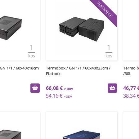
STACKABLE
1
1
kos
kos
 GN 1/1 / 60x40x18cm
Termobox / GN 1/1 / 60x40x23cm /
Termo b
Flatbox
/30L
66,08 €
46,77 
54,16 €
38,34 