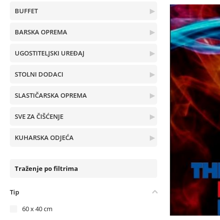
BUFFET
▶
BARSKA OPREMA
▶
UGOSTITELJSKI UREĐAJ
▶
STOLNI DODACI
▶
SLASTIČARSKA OPREMA
▶
SVE ZA ČIŠĆENJE
▶
KUHARSKA ODJEĆA
▶
Traženje po filtrima
Tip
60 x 40 cm