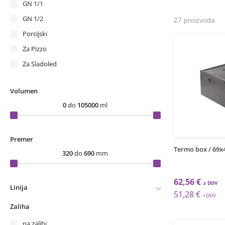
GN 1/1
GN 1/2
27 proizvoda
Porcijski
Za Pizzo
Za Sladoled
Volumen
0
do
105000
ml
Premer
Termo box / 69x
320
do
690
mm
62,56 €
Linija
51,28 €
Zaliha
na zalihi