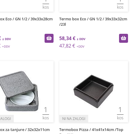
kos
kos
ox Eco / GN 1/2 / 39x33x28cm
Termo box Eco / GN 1/2 / 39x33x32cm
/23l
€
58,34 €
€
47,82 €
1
1
kos
kos
ox za tanjure / 32x32x11cm
Termobox Pizza / 41x41x14cm /Top