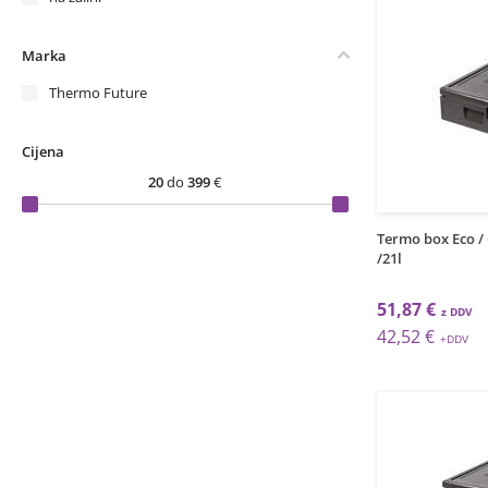
Marka
Thermo Future
Cijena
20
do
399
€
Termo box Eco /
/21l
51,87 €
42,52 €