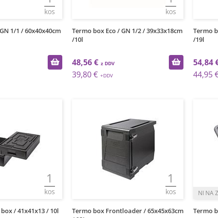
kos
kos
 GN 1/1 / 60x40x40cm
Termo box Eco / GN 1/2 / 39x33x18cm
Termo b
/10l
/19l
48,56 €
54,84 
39,80 €
44,95 
1
1
kos
kos
box / 41x41x13 / 10l
Termo box Frontloader / 65x45x63cm
Termo b