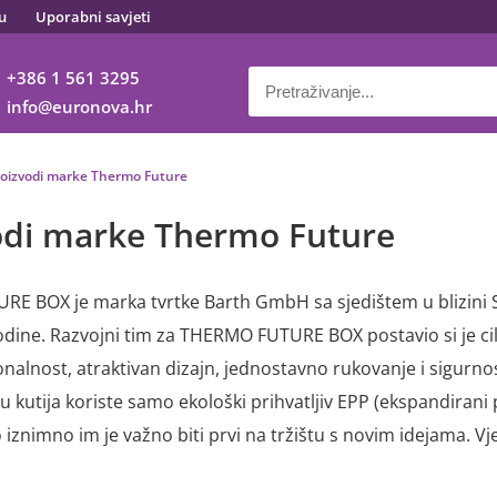
u
Uporabni savjeti
+386 1 561 3295
info
euronova.hr
roizvodi marke Thermo Future
odi marke Thermo Future
E BOX je marka tvrtke Barth GmbH sa sjedištem u blizini 
godine. Razvojni tim za THERMO FUTURE BOX postavio si je cilj
nalnost, atraktivan dizajn, jednostavno rukovanje i sigurno
 kutija koriste samo ekološki prihvatljiv EPP (ekspandirani po
iznimno im je važno biti prvi na tržištu s novim idejama. V