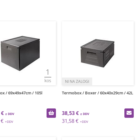
1
kos
ox / 69x49x47cm / 105l
Termobox / Boxer / 60x40x29cm / 42L
 €
38,53 €
 €
31,58 €