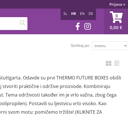
Prijava
»
SL
HR
EN
DE
0
0,00
€
Sortiraj po:
Stuttgarta. Odavde su prvi THERMO FUTURE BOXES obišli
 stvoriti praktične i održive proizvode. Kombiniraju
st. Tema održivosti također im je vrlo važna, zbog čega
lipropilen). Postavili su ljestvicu vrlo visoko. Kao
jerni svom motu: pomičemo tržište! (KLIKNITE ZA