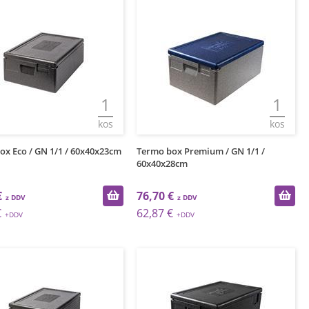
1
1
kos
kos
ox Eco / GN 1/1 / 60x40x23cm
Termo box Premium / GN 1/1 /
60x40x28cm
€
76,70 €
€
62,87 €