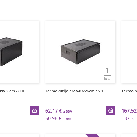
1
kos
49x36cm / 80L
Termokutija / 69x49x26cm / 53L
Termo b
62,17 €
167,52
50,96 €
137,31