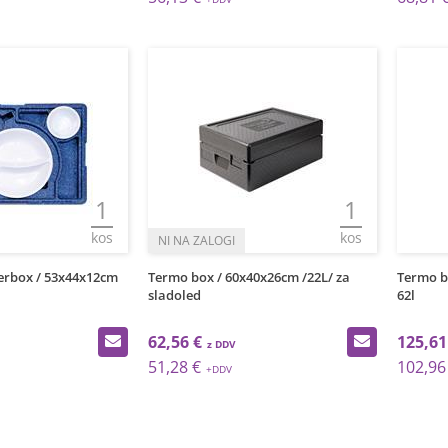
1
1
kos
kos
erbox / 53x44x12cm
Termo box / 60x40x26cm /22L/ za
Termo bo
sladoled
62l
62,56 €
125,61
51,28 €
102,96