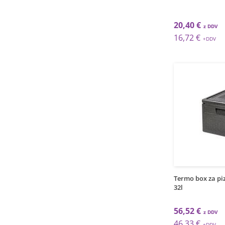
20,40 €
16,72 €
Termo box za pi
32l
56,52 €
46,33 €