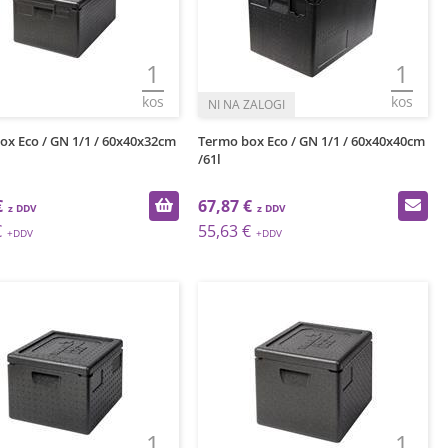
1
1
kos
kos
ox Eco / GN 1/1 / 60x40x32cm
Termo box Eco / GN 1/1 / 60x40x40cm
/61l
€
67,87 €
€
55,63 €
1
1