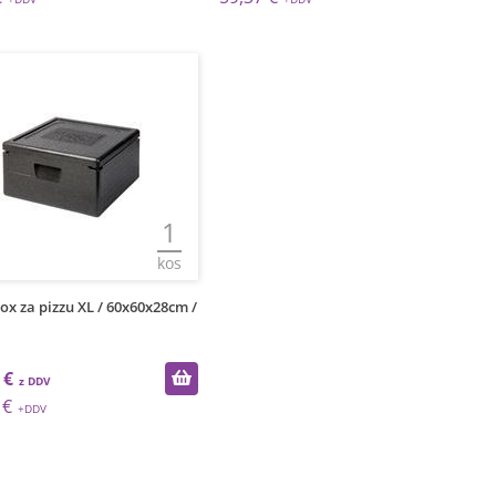
1
kos
x za pizzu XL / 60x60x28cm /
 €
 €