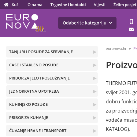
Kući
O nama
Trgovine i kontakti
Vijesti
Želim posjet
Odaberite kategoriju
euronova.hr
P
TANJURI I POSUĐE ZA SERVIRANJE
▶
Proizv
ČAŠE I STAKLENO POSUĐE
▶
PRIBOR ZA JELO I POSLUŽIVANJE
▶
THERMO FUTUR
JEDNOKRATNA UPOTREBA
▶
svijet 2001. 
dobru funkcio
KUHINJSKO POSUĐE
▶
za proizvodnju
PRIBOR ZA KUHANJE
▶
vodeća misao 
KATALOG).
ČUVANJE HRANE I TRANSPORT
▶