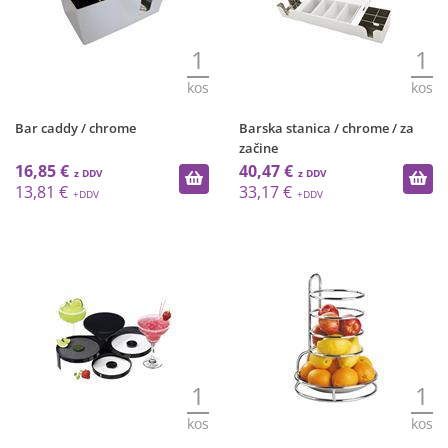
1
1
kos
kos
Bar caddy / chrome
Barska stanica / chrome / za
začine
16,85 €
40,47 €
13,81 €
33,17 €
1
1
kos
kos