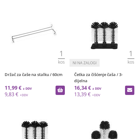
1
1
kos
kos
Držač za čaše na stalku / 60cm
Četka za čišćenje čaša / 3-
dijelna
11,99 €
16,34 €
9,83 €
13,39 €