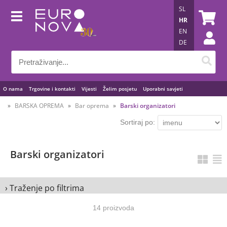
SL
HR
EN
DE
O nama
Trgovine i kontakti
Vijesti
Želim posjetu
Uporabni savjeti
BARSKA OPREMA
Bar oprema
Barski organizatori
Sortiraj po:
Barski organizatori
› Traženje po filtrima
14 proizvoda