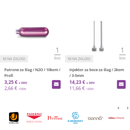
1
1
kos
kos
Patrone za šlag / N2O / 10kom /
Injektor za boce za šlag / 2kom
Profi
/ 3-5mm
3,25 €
14,23 €
2,66 €
11,66 €