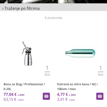
› Traženje po filtrima
4 proizvoda
1
1
kos
kos
Boca za šlag / Professional /
Patrone za nitro kavu / N2 /
0.25L
10kom / mos
77,04 €
4,77 €
63,15 €
3,91 €