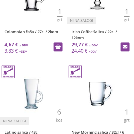
1
1
grt
grt
Colombian čaša / 27cl / 2kom
Irish Coffee šalica / 22cl /
12kom
4,67 €
29,77 €
3,83 €
24,40 €
6
1
kos
grt
Latino šalica / 43cl
New Morning šalica / 32cl / 6