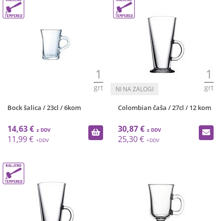
1
1
grt
grt
Bock šalica / 23cl / 6kom
Colombian čaša / 27cl / 12 kom
14,63 €
30,87 €
11,99 €
25,30 €