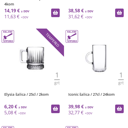
4kom
14,19 €
38,58 €
11,63 €
31,62 €
TEMPERED
1
1
grt
grt
Elysia šalica / 25cl / 2kom
Iconic šalica / 27cl / 24kom
6,20 €
39,98 €
5,08 €
32,77 €