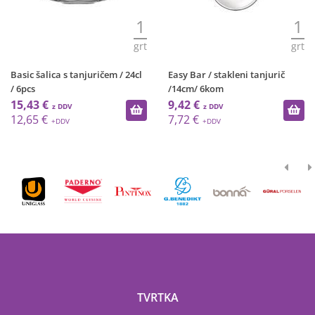
1
1
grt
grt
Basic šalica s tanjuričem / 24cl
Easy Bar / stakleni tanjurič
/ 6pcs
/14cm/ 6kom
15,43 €
9,42 €
12,65 €
7,72 €
TVRTKA