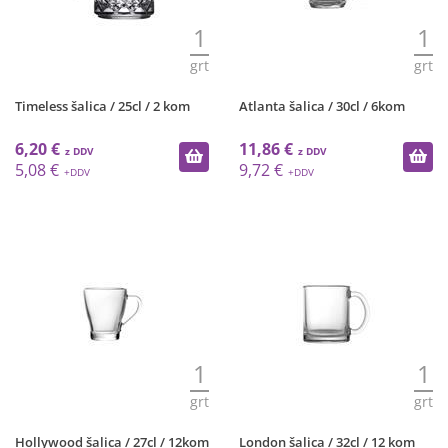
1
1
grt
grt
Timeless šalica / 25cl / 2 kom
Atlanta šalica / 30cl / 6kom
6,20 €
11,86 €
5,08 €
9,72 €
1
1
grt
grt
Hollywood šalica / 27cl / 12kom
London šalica / 32cl / 12 kom