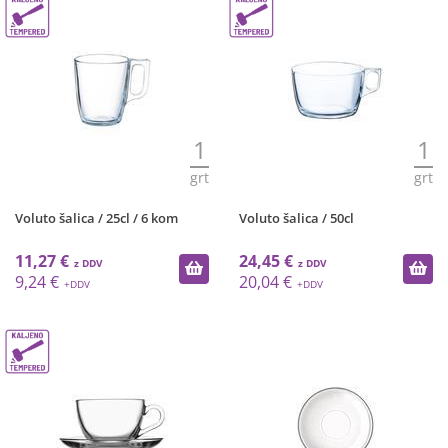
1
1
grt
grt
Voluto šalica / 25cl / 6 kom
Voluto šalica / 50cl
11,27 €
24,45 €
9,24 €
20,04 €