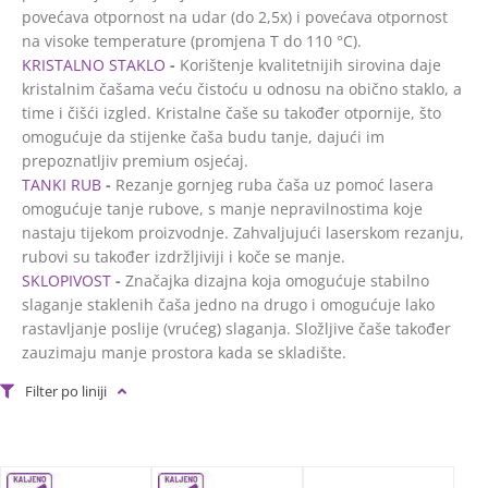
povećava otpornost na udar (do 2,5x) i povećava otpornost
na visoke temperature (promjena T do 110 °C).
KRISTALNO STAKLO
-
Korištenje kvalitetnijih sirovina daje
kristalnim čašama veću čistoću u odnosu na obično staklo, a
time i čišći izgled. Kristalne čaše su također otpornije, što
omogućuje da stijenke čaša budu tanje, dajući im
prepoznatljiv premium osjećaj.
TANKI RUB
-
Rezanje gornjeg ruba čaša uz pomoć lasera
omogućuje tanje rubove, s manje nepravilnostima koje
nastaju tijekom proizvodnje. Zahvaljujući laserskom rezanju,
rubovi su također izdržljiviji i koče se manje.
SKLOPIVOST
-
Značajka dizajna koja omogućuje stabilno
slaganje staklenih čaša jedno na drugo i omogućuje lako
rastavljanje poslije (vrućeg) slaganja. Složljive čaše također
zauzimaju manje prostora kada se skladište.
Filter po liniji