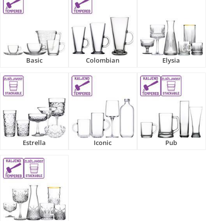
Basic
Colombian
Elysia
Estrella
Iconic
Pub