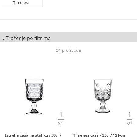
Timeless
› Traženje po filtrima
24 proizvoda
1
1
grt
grt
Estrella čaša na staljku / 33cl /
Timeless čaša / 33cl / 12 kom