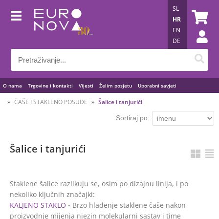
SL
HR
EN
DE
O nama
Trgovine i kontakti
Vijesti
Želim posjetu
Uporabni savjeti
ČAŠE I STAKLENO POSUĐE
Šalice i tanjurići
Sortiraj po:
Šalice i tanjurići
Staklene šalice razlikuju se, osim po dizajnu linija, i po
nekoliko ključnih značajki:
KALJENO STAKLO
-
Brzo hlađenje staklene čaše nakon
proizvodnje mijenja njezin molekularni sastav i time