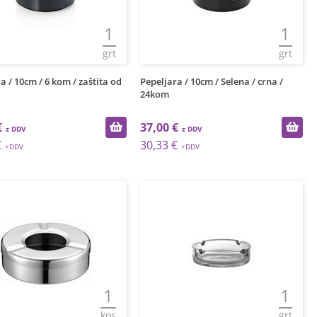
1
1
grt
grt
a / 10cm / 6 kom / zaštita od
Pepeljara / 10cm / Selena / crna /
24kom
€
37,00 €
€
30,33 €
1
1
kos
grt