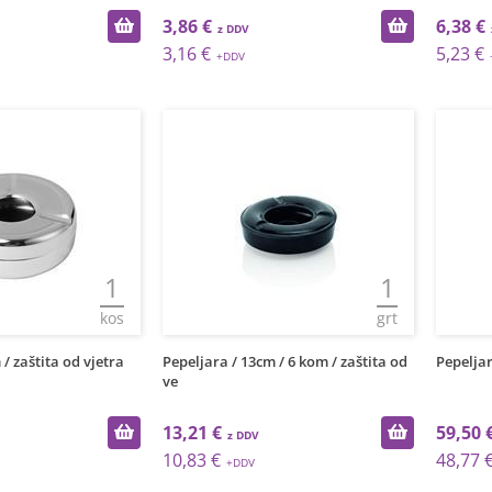
3,86 €
6,38 €
3,16 €
5,23 €
1
1
kos
grt
/ zaštita od vjetra
Pepeljara / 13cm / 6 kom / zaštita od
Pepeljar
ve
13,21 €
59,50 
10,83 €
48,77 