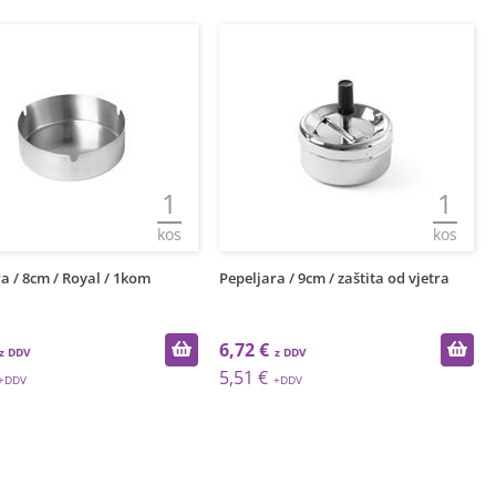
1
1
kos
kos
a / 8cm / Royal / 1kom
Pepeljara / 9cm / zaštita od vjetra
6,72 €
5,51 €