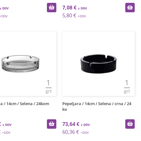
7,08 €
5,80 €
1
1
grt
grt
a / 14cm / Selena / 24kom
Pepeljara / 14cm / Selena / crna / 24
ko
€
73,64 €
€
60,36 €