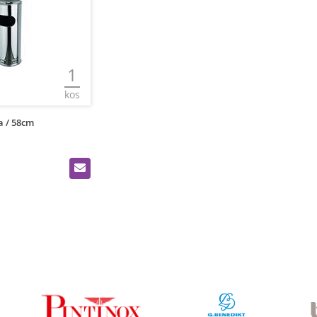
1
kos
a / 58cm