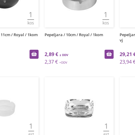
1
1
kos
kos
 11cm / Royal / 1kom
Pepeljara / 10cm / Royal / 1kom
Pepeljar
vj
2,89 €
29,21 
2,37 €
23,94 
1
1
grt
grt