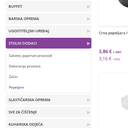
BUFFET
▶
BARSKA OPREMA
▶
UGOSTITELJSKI UREĐAJ
▶
Crna pepeljara /
STOLNI DODACI
▶
3,86 €
Salvete, papirnati proizvodi
3,16 €
Dekoracija prostora
Začin
Pepeljare
SLASTIČARSKA OPREMA
▶
SVE ZA ČIŠĆENJE
▶
KUHARSKA ODJEĆA
▶