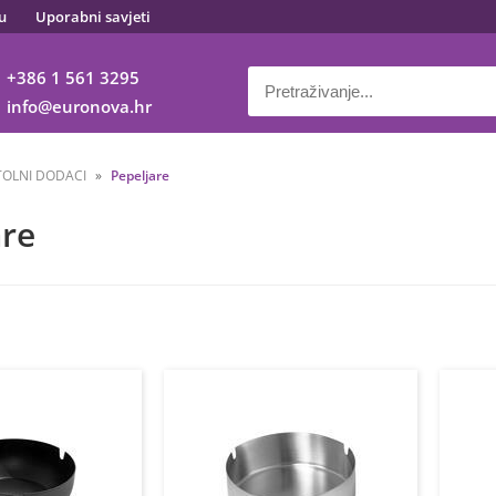
u
Uporabni savjeti
+386 1 561 3295
info
euronova.hr
TOLNI DODACI
Pepeljare
are