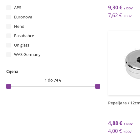
9,30 €
APS
7,62 €
Euronova
Hendi
Pasabahce
Uniglass
WAS Germany
Cijena
1
do
74
€
Pepeljara / 12cm 
4,88 €
4,00 €