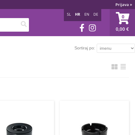
Prijava
»
SL
HR
EN
DE
0
0,00
€
Sortiraj po: