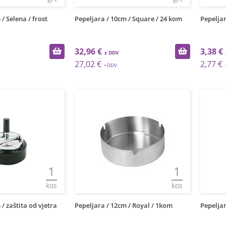
/ Selena / frost
Pepeljara / 10cm / Square / 24 kom
Pepeljar
32,96 €
3,38 €
27,02 €
2,77 €
1
1
kos
kos
/ zaštita od vjetra
Pepeljara / 12cm / Royal / 1kom
Pepeljar