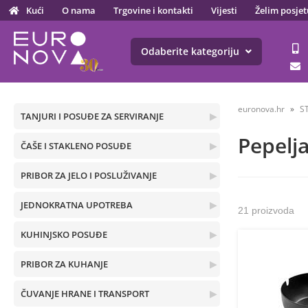
Kući
O nama
Trgovine i kontakti
Vijesti
Želim posjet
Odaberite kategoriju
euronova.hr
S
TANJURI I POSUĐE ZA SERVIRANJE
▶
Pepelj
ČAŠE I STAKLENO POSUĐE
▶
PRIBOR ZA JELO I POSLUŽIVANJE
▶
JEDNOKRATNA UPOTREBA
▶
21 proizvoda
KUHINJSKO POSUĐE
▶
PRIBOR ZA KUHANJE
▶
ČUVANJE HRANE I TRANSPORT
▶