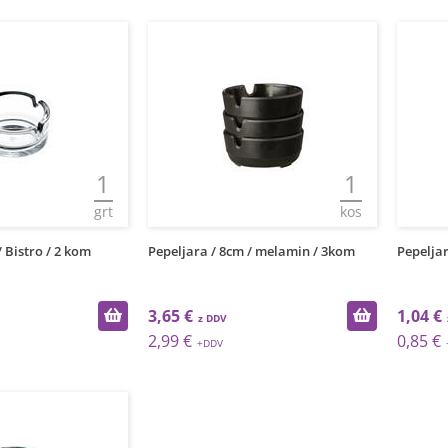
1
1
grt
kos
/ Bistro / 2 kom
Pepeljara / 8cm / melamin / 3kom
Pepeljar
3,65 €
1,04 €
2,99 €
0,85 €