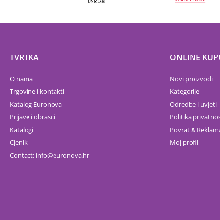
TVRTKA
ONLINE KUP
O nama
Novi proizvodi
Trgovine i kontakti
Kategorije
Katalog Euronova
Odredbe i uvjeti
Prijave i obrasci
Politika privatnos
Katalogi
Povrat & Reklama
Cjenik
Moj profil
Contact:
info
euronova.hr