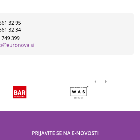
561 32 95
561 32 34
 749 399
fo@euronova.si
PRIJAVITE SE NA E-NOVOSTI