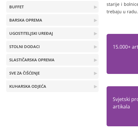
starije i bolni
BUFFET
▶
trebaju u radu.
BARSKA OPREMA
▶
UGOSTITELJSKI UREĐAJ
▶
15.000+ art
STOLNI DODACI
▶
SLASTIČARSKA OPREMA
▶
SVE ZA ČIŠĆENJE
▶
KUHARSKA ODJEĆA
▶
Svjetski pr
artikala