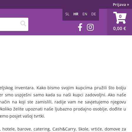
Prijava
»
SL
HR
EN
DE
0
0,00
€
eljskog inventara. Kako bismo svojim kupcima pružili što bolju
 jer smo uspješni samo kada su naši kupci zadovoljni. Ako naše
način na koji ste zamislili, radije vam ne savjetujemo njegovu
koliko želite upoznati naše ljubazno prodajno osoblje, dođite u
emo posjet vašoj tvrtki.
, hotele, barove, catering, Cash&Carry, škole, vrtiće, domove za