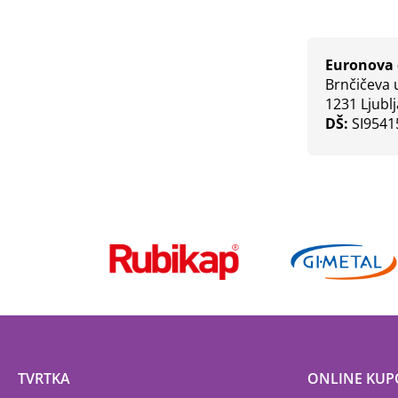
Euronova 
Brnčičeva u
1231 Ljubl
DŠ:
SI9541
TVRTKA
ONLINE KUP