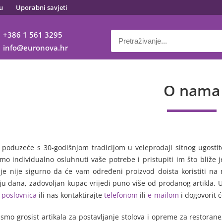
u
Uporabni savjeti
+386 1 561 3295
info
euronova.hr
O nama
 poduzeće s 30-godišnjom tradicijom u veleprodaji sitnog ugostit
imo individualno osluhnuti vaše potrebe i pristupiti im što bliže
je nije sigurno da će vam određeni proizvod doista koristiti na 
ju dana, zadovoljan kupac vrijedi puno više od prodanog artikla. U
h
poslovnica
ili nas kontaktirajte
telefonom
ili
e-mailom
i dogovorit ć
 smo grosist artikala za postavljanje stolova i opreme za restorane