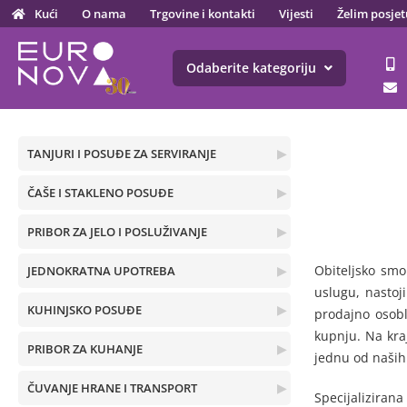
Kući
O nama
Trgovine i kontakti
Vijesti
Želim posjet
Odaberite kategoriju
TANJURI I POSUĐE ZA SERVIRANJE
▶
ČAŠE I STAKLENO POSUĐE
▶
PRIBOR ZA JELO I POSLUŽIVANJE
▶
Obiteljsko smo
JEDNOKRATNA UPOTREBA
▶
uslugu, nastoj
KUHINJSKO POSUĐE
▶
prodajno osobl
kupnju. Na kra
PRIBOR ZA KUHANJE
▶
jednu od naši
ČUVANJE HRANE I TRANSPORT
▶
Specijalizirana