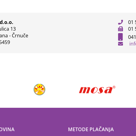
d.o.o.
01 
lica 13
01 
jana - Črnuče
041
5459
in
OVINA
METODE PLAČANJA