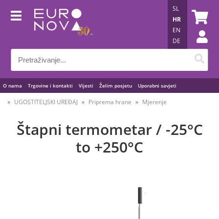
SL
HR
EN
DE
O nama
Trgovine i kontakti
Vijesti
Želim posjetu
Uporabni savjeti
UGOSTITELJSKI UREĐAJ
Priprema hrane
Mjerenje
Štapni termometar / -25°C
to +250°C