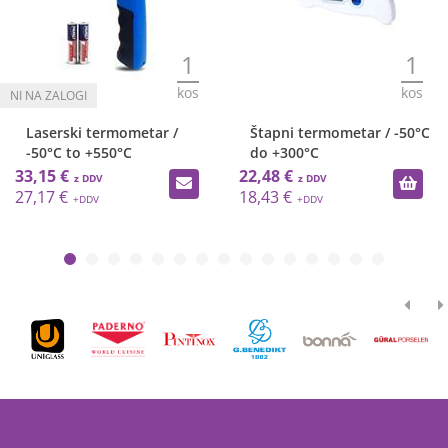
1
1
kos
kos
Laserski termometar /
Štapni termometar / -50°C
-50°C to +550°C
do +300°C
33,15 €
22,48 €
27,17 €
18,43 €