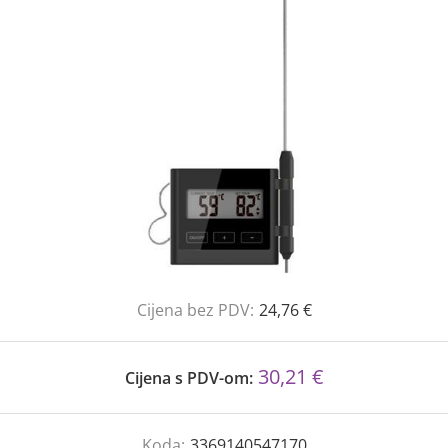
Cijena bez PDV:
24,76 €
30,21 €
Cijena s PDV-om:
Koda:
3369140547170