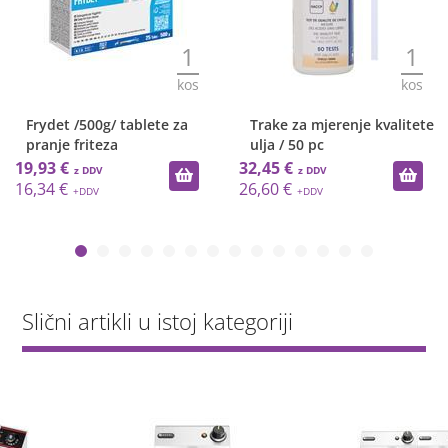
1
1
kos
kos
Frydet /500g/ tablete za
Trake za mjerenje kvalitete
pranje friteza
ulja / 50 pc
19,93 €
32,45 €
16,34 €
26,60 €
Slični artikli u istoj kategoriji