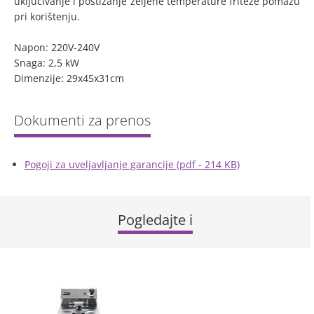
uključivanje i postizanje željene temperature friteze pomažu
pri korištenju.
Napon: 220V-240V
Snaga: 2,5 kW
Dimenzije: 29x45x31cm
Pogoji za uveljavljanje garancije (pdf - 214 KB)
Pogledajte i