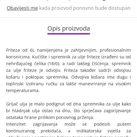
Obavijesti me
kada proizvod ponovno bude dostupan
Opis proizvoda
Friteza od 6L namijenjena je zahtjevnijim, profesionalnim
korisnicima. Kućište i spremnik za ulje friteze izrađeni su od
nehrđajućeg čelika (18/0), a radi lakšeg čišćenja, spremnik
za ulje friteze je odvojiv. Friteza također sadrži odvojivu
košaru i poklopac spremnika. Odvojiva košara ima dugu i
toplinski izoliranu ručku za lakše manevriranje na visokim
temperaturama.
Grijač ulja je malo podignut od dna spremnika za ulje kako
bi hladnjak ulja ostao na dnu, što sprječava zagorijevanje
ostataka hrane prilikom ponovnog prženja.
Intenzitet zagrijavanja može se podesiti putem
kontinuiranog prekidača, a indikatorska svjetla za