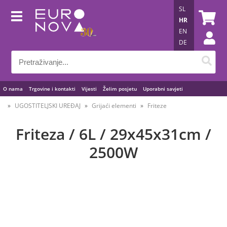
SL
HR
EN
DE
O nama
Trgovine i kontakti
Vijesti
Želim posjetu
Uporabni savjeti
UGOSTITELJSKI UREĐAJ
Grijaći elementi
Friteze
Friteza / 6L / 29x45x31cm /
2500W