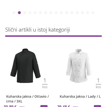
Slični artikli u istoj kategoriji
1
1
kos
kos
Kuharska jakna / Ottavio /
Kuharska jakna / Lady / L
crna / 3XL
30,89 €
29,48 €