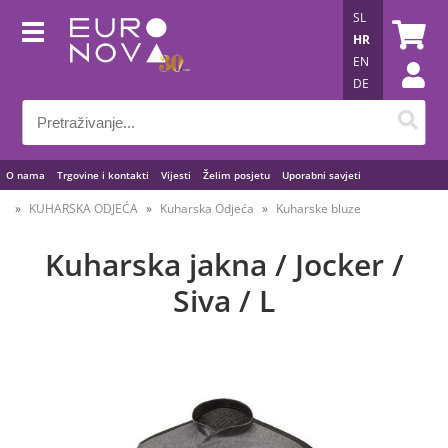
SL
HR
EN
DE
O nama
Trgovine i kontakti
Vijesti
Želim posjetu
Uporabni savjeti
KUHARSKA ODJEĆA
Kuharska Odjeća
Kuharske bluze
Kuharska jakna / Jocker /
Siva / L