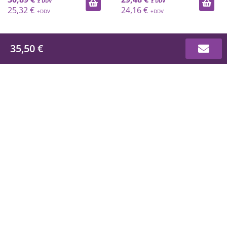
25,32 €
24,16 €
35,50 €
TVRTKA
O nama
Trgovine i kontakti
Katalog Euronova
Prijave i obrasci