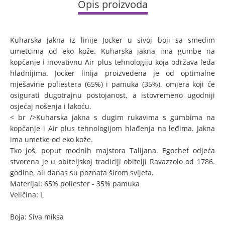
Opis proizvoda
Kuharska jakna iz linije Jocker u sivoj boji sa smeđim
umetcima od eko kože. Kuharska jakna ima gumbe na
kopčanje i inovativnu Air plus tehnologiju koja održava leđa
hladnijima. Jocker linija proizvedena je od optimalne
mješavine poliestera (65%) i pamuka (35%), omjera koji će
osigurati dugotrajnu postojanost, a istovremeno ugodniji
osjećaj nošenja i lakoću.
< br />Kuharska jakna s dugim rukavima s gumbima na
kopčanje i Air plus tehnologijom hlađenja na leđima. Jakna
ima umetke od eko kože.
Tko još, poput modnih majstora Talijana. Egochef odjeća
stvorena je u obiteljskoj tradiciji obitelji Ravazzolo od 1786.
godine, ali danas su poznata širom svijeta.
Materijal: 65% poliester - 35% pamuka
Veličina: L
Boja: Siva miksa