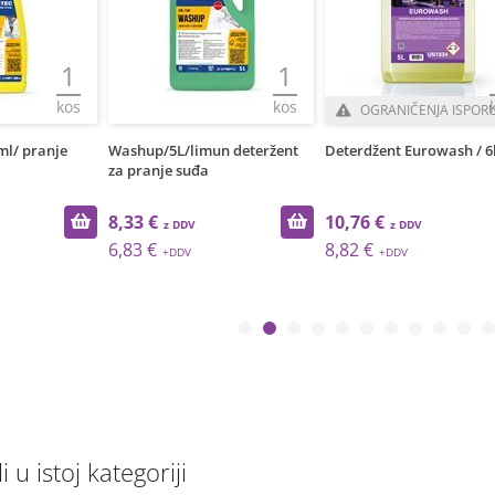
1
1
kos
kos
OGRANIČENJA ISPOR
ml/ pranje
Washup/5L/limun deteržent
Deterdžent Eurowash / 6
za pranje suđa
8,33 €
10,76 €
6,83 €
8,82 €
li u istoj kategoriji