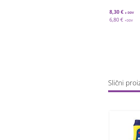
 €
64,23 €
8,30 €
 €
52,65 €
6,80 €
Slični proi
+ KONCENTRIRANO
KONCENTRIRANO