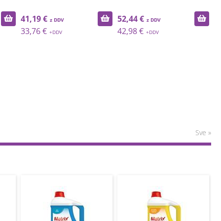
41,19 €
52,44 €
6
33,76 €
42,98 €
5
Sve »