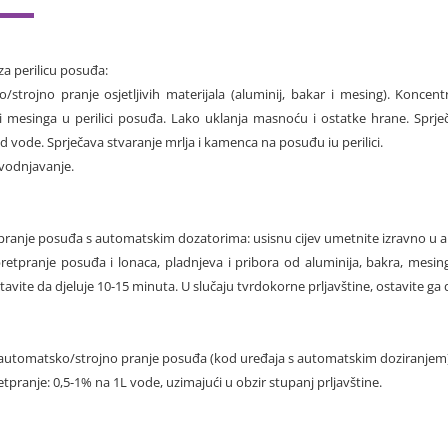
za perilicu posuđa:
/strojno pranje osjetljivih materijala (aluminij, bakar i mesing). Konce
 i mesinga u perilici posuđa. Lako uklanja masnoću i ostatke hrane. Sprječ
 od vode. Sprječava stvaranje mrlja i kamenca na posuđu iu perilici.
avodnjavanje.
 pranje posuđa s automatskim dozatorima: usisnu cijev umetnite izravno u 
retpranje posuđa i lonaca, pladnjeva i pribora od aluminija, bakra, mesi
tavite da djeluje 10-15 minuta. U slučaju tvrdokorne prljavštine, ostavite ga 
 automatsko/strojno pranje posuđa (kod uređaja s automatskim doziranjem)
pranje: 0,5-1% na 1L vode, uzimajući u obzir stupanj prljavštine.