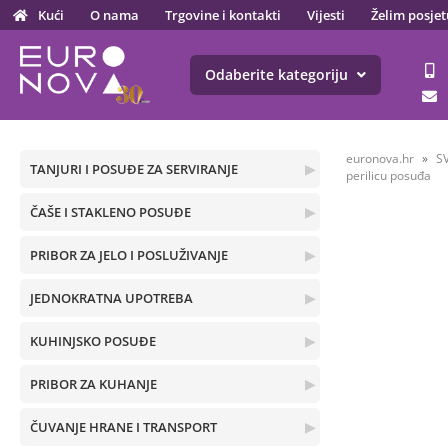
Kući
O nama
Trgovine i kontakti
Vijesti
Želim posjet
Odaberite kategoriju
euronova.hr
S
TANJURI I POSUĐE ZA SERVIRANJE
▶
perilicu posuđa
ČAŠE I STAKLENO POSUĐE
▶
PRIBOR ZA JELO I POSLUŽIVANJE
▶
JEDNOKRATNA UPOTREBA
▶
KUHINJSKO POSUĐE
▶
PRIBOR ZA KUHANJE
▶
ČUVANJE HRANE I TRANSPORT
▶