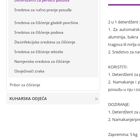
Deterdženti za perilicu posuđa
Sredstva za ručno pranje posuđa
2 u 1 deterdžent 
Sredstva za čišćenje glatkih površina
1. Za automatsko
Sredstva za čišćenje podova
aluminija, bakra
Dezinfekcijska sredstva za čišćenje
tragova ili mrlja
Sredstva za čišćenje tekstila
2. Sredstvo za n
Namjenska sredstva za čišćenje
KORISTITI:
Osvježivači zraka
1. Deterdžent za
2. Namakanje i p
Pribor za čišćenje
posudu u nju i os
KUHARSKA ODJEĆA
▶
DOZIRANJE:
1. Deterdžent za
2. Namakanje/pret
Zapremina: 5 kg