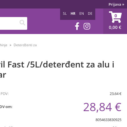
Prijava
»
SL
HR
EN
DE
0
0,00
€
hinje
Deterdženti za
il Fast /5L/deterđent za alu i
ar
 PDV:
23,64 €
28,84 €
PDV-om:
8054633830925