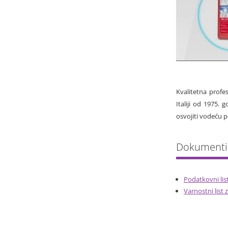
Kvalitetna profe
Italiji od 1975.
osvojiti vodeću po
Podatkovni lis
Varnostni list