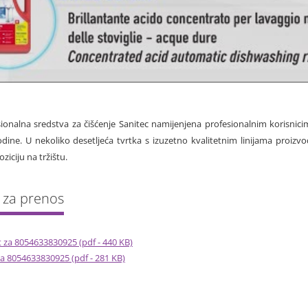
sionalna sredstva za čišćenje Sanitec namijenjena profesionalnim korisnic
 godine. U nekoliko desetljeća tvrtka s izuzetno kvalitetnim linijama proi
ziciju na tržištu.
t za 8054633830925 (pdf - 440 KB)
 za 8054633830925 (pdf - 281 KB)