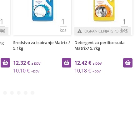
1
1
1
kos
kos
kos
UKE
OGRANIČENJA ISPORUKE
kg
Sredstvo za ispiranje Matrix /
Detergent za perilice suđa
Ne
5.1kg
Matrix/ 5.7kg
pr
12,32 €
12,42 €
1
10,10 €
10,18 €
1