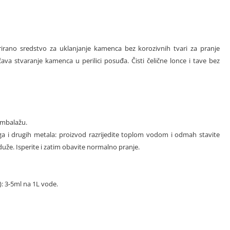
ntrirano sredstvo za uklanjanje kamenca bez korozivnih tvari za pranje
ava stvaranje kamenca u perilici posuđa. Čisti čelične lonce i tave bez
ambalažu.
nga i drugih metala: proizvod razrijedite toplom vodom i odmah stavite
duže. Isperite i zatim obavite normalno pranje.
: 3-5ml na 1L vode.