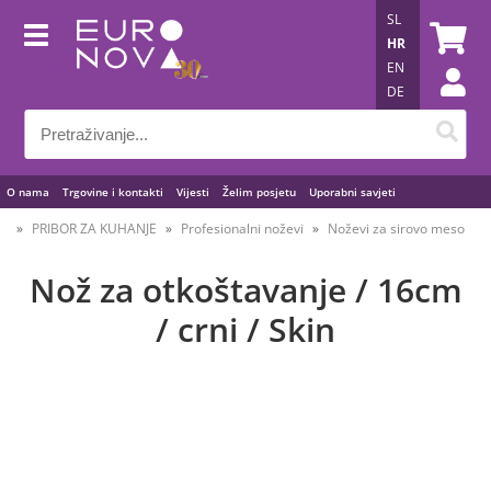
SL
HR
EN
DE
O nama
Trgovine i kontakti
Vijesti
Želim posjetu
Uporabni savjeti
PRIBOR ZA KUHANJE
Profesionalni noževi
Noževi za sirovo meso
Nož za otkoštavanje / 16cm
/ crni / Skin