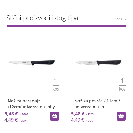
Slični proizvodi istog tipa
Sve »
1
1
kos
kos
Nož za paradajz
Nož za povrće / 11cm /
/12cm/univerzalni/ Jolly
univerzalni / Jol
5,48 €
5,48 €
4,49 €
4,49 €