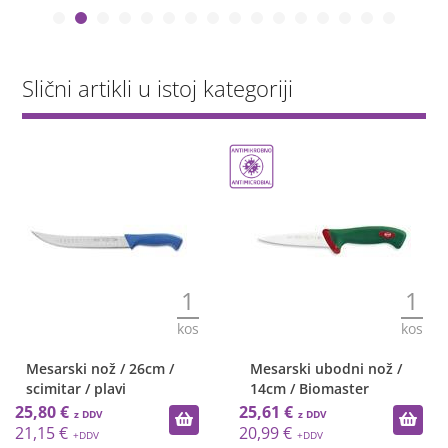
Slični artikli u istoj kategoriji
1
1
kos
kos
Mesarski nož / 26cm /
Mesarski ubodni nož /
scimitar / plavi
14cm / Biomaster
25,80 €
25,61 €
21,15 €
20,99 €