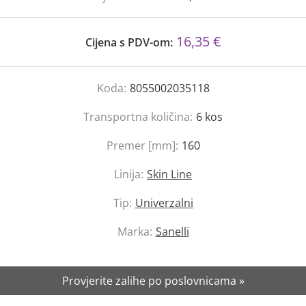
16,35 €
Cijena s PDV-om:
Koda:
8055002035118
Transportna količina:
6
kos
Premer [mm]:
160
Linija:
Skin Line
Tip:
Univerzalni
Marka:
Sanelli
Provjerite zalihe po poslovnicama »