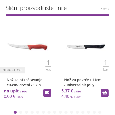
Slični proizvodi iste linije
Sve »
1
1
kos
kos
Nož za otkoštavanje
Nož za povrće / 11cm
/16cm/ crveni / Skin
/univerzalni/ Jolly
na upit
5,37 €
0,00 €
4,40 €