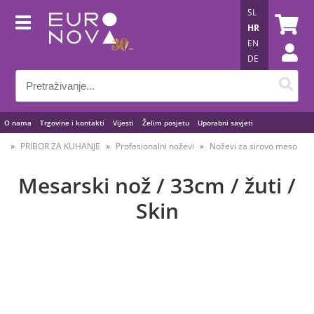
SL
HR
EN
DE
O nama
Trgovine i kontakti
Vijesti
Želim posjetu
Uporabni savjeti
PRIBOR ZA KUHANJE
Profesionalni noževi
Noževi za sirovo meso
Mesarski nož / 33cm / žuti /
Skin