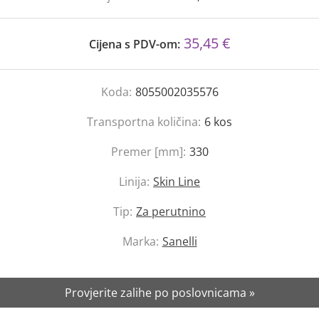
35,45 €
Cijena s PDV-om:
Koda:
8055002035576
Transportna količina:
6
kos
Premer [mm]:
330
Linija:
Skin Line
Tip:
Za perutnino
Marka:
Sanelli
Provjerite zalihe po poslovnicama »