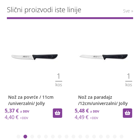
Slični proizvodi iste linije
Sve »
1
1
kos
kos
Nož za povrće / 11cm
Nož za paradajz
/univerzalni/ Jolly
/12cm/univerzalni/ Jolly
5,37 €
5,48 €
4,40 €
4,49 €