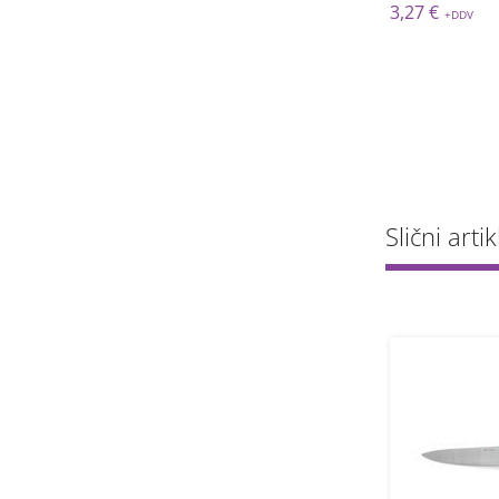
 €
3,04 €
3,27 €
Slični artik