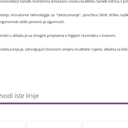
 proizvođaća Sanelli, kombinira dokazanu visoku kvalitetu Sanelli oštrica 
štenju inovativne tehnologije za "teksturiranje", površina SKIN drške razli
 Ergonomski oblik jamstvo je sigurnosti.
koristi u skladu je sa strogim propisima o higijeni i kontaktu s hranom.
oževa koja je, zahvaljujući izvrsnom omjeru kvalitete i cijene, idealna za bilo
vodi iste linije