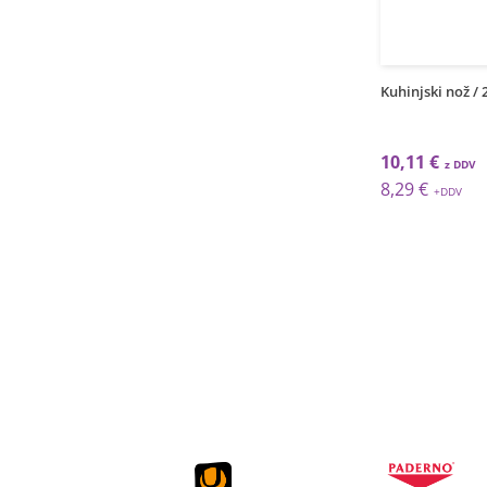
1
1
kos
kos
Kuhinjski nož / 24cm / plavi
Kuhinjski nož / 24cm / zeleni
Kuhinjsk
Skin
10,13 €
10,11 €
18,00 
8,30 €
8,29 €
14,75 