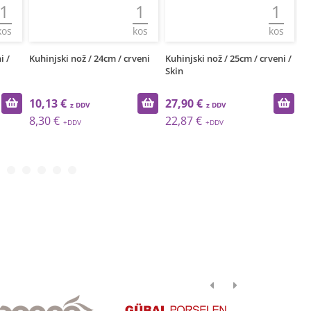
1
1
kos
kos
k
4cm / crveni
Kuhinjski nož / 25cm / crveni /
Kuhinjski nož / 21cm / reb
Skin
/ Skin
27,90 €
25,35 €
22,87 €
20,78 €