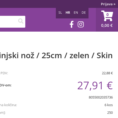
Prijava
»
SL
HR
EN
DE
0
0,00
€
njski nož / 25cm / zelen / Skin
 PDV:
22,88 €
27,91 €
PDV-om:
8055002035736
a količina:
6
kos
mm]:
250