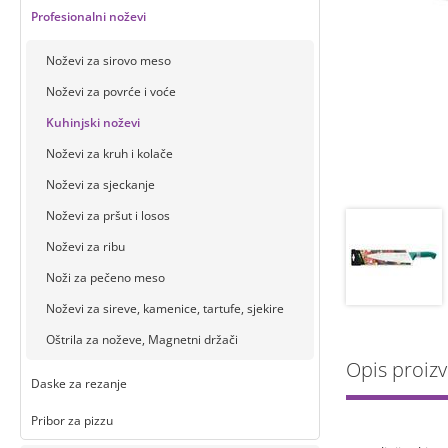
Profesionalni noževi
Noževi za sirovo meso
Noževi za povrće i voće
Kuhinjski noževi
Noževi za kruh i kolače
Noževi za sjeckanje
Noževi za pršut i losos
Noževi za ribu
Noži za pečeno meso
Noževi za sireve, kamenice, tartufe, sjekire
Oštrila za noževe, Magnetni držači
Opis proiz
Daske za rezanje
Pribor za pizzu