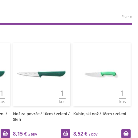
Sve »
1
1
1
kos
kos
kos
ni /
Nož za povrće / 10cm / zeleni /
Kuhinjski nož / 18cm / zeleni
Ku
Skin
8,15 €
8,52 €
1