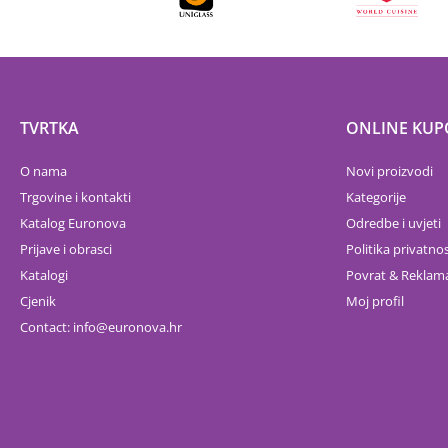
TVRTKA
ONLINE KUP
O nama
Novi proizvodi
Trgovine i kontakti
Kategorije
Katalog Euronova
Odredbe i uvjeti
Prijave i obrasci
Politika privatnos
Katalogi
Povrat & Reklama
Cjenik
Moj profil
Contact:
info
euronova.hr