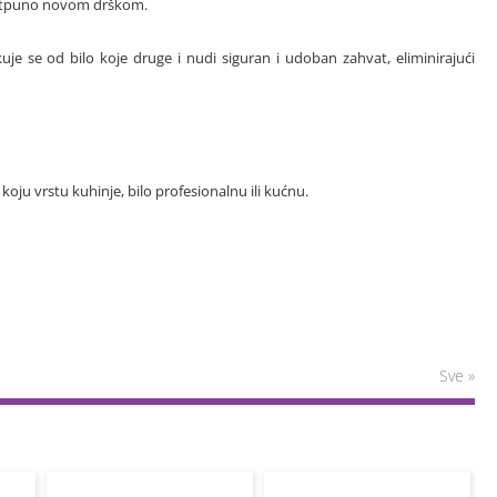
s potpuno novom drškom.
kuje se od bilo koje druge i nudi siguran i udoban zahvat, eliminirajući
 koju vrstu kuhinje, bilo profesionalnu ili kućnu.
Sve »