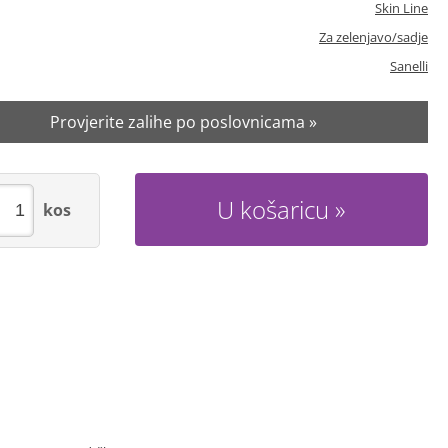
Skin Line
Za zelenjavo/sadje
Sanelli
Provjerite zalihe po poslovnicama »
U košaricu
kos