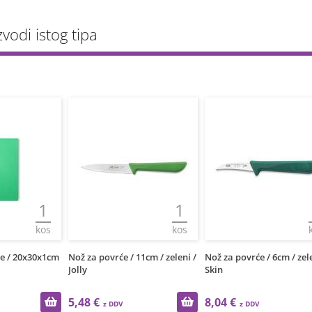
zvodi istog tipa
1
1
kos
kos
e / 20x30x1cm
Nož za povrće / 11cm / zeleni /
Nož za povrće / 6cm / zele
Jolly
Skin
5,48 €
8,04 €