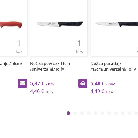
1
1
kos
kos
anje /16cm/
Nož za povrće / 11cm
Nož za paradajz
/univerzalni/ Jolly
/12cm/univerzalni/ Jolly
5,37 €
5,48 €
4,40 €
4,49 €