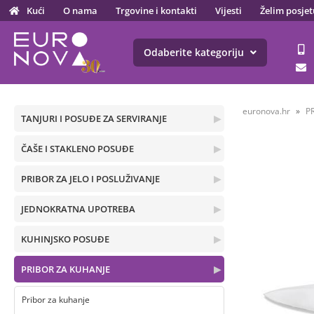
Kući
O nama
Trgovine i kontakti
Vijesti
Želim posjet
Odaberite kategoriju
euronova.hr
P
TANJURI I POSUĐE ZA SERVIRANJE
▶
ČAŠE I STAKLENO POSUĐE
▶
PRIBOR ZA JELO I POSLUŽIVANJE
▶
JEDNOKRATNA UPOTREBA
▶
KUHINJSKO POSUĐE
▶
PRIBOR ZA KUHANJE
▶
Pribor za kuhanje