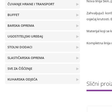
Nova linija Skin,
ČUVANJE HRANE I TRANSPORT
▶
Zahvaljujući kori
BUFFET
▶
osjećaj krutosti.
BARSKA OPREMA
▶
Materijal koji se 
UGOSTITELJSKI UREĐAJ
▶
Kompletna linija n
STOLNI DODACI
▶
SLASTIČARSKA OPREMA
▶
SVE ZA ČIŠĆENJE
▶
KUHARSKA ODJEĆA
▶
Slični proiz