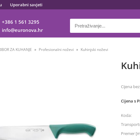
u
Uporabni savjeti
+386 1 561 3295
info
euronova.hr
RIBOR ZA KUHANJE
Profesionalni noževi
Kuhinjski noževi
Kuhi
Cijena bez
Cijena s 
Koda:
Transportn
Premer [