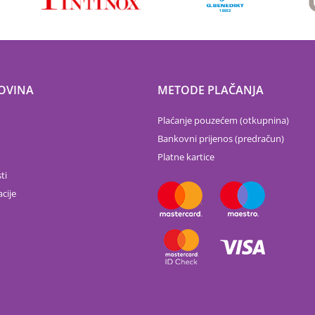
OVINA
METODE PLAČANJA
Plaćanje pouzećem (otkupnina)
Bankovni prijenos (predračun)
Platne kartice
ti
cije