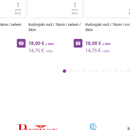
1
1
kos
kos
i nož / 16cm / zeleni /
Kuhinjski nož / 16cm / crni /
Kuhinjski nož / 2
Skin
€
18,00 €
10,13 €
€
14,75 €
8,30 €