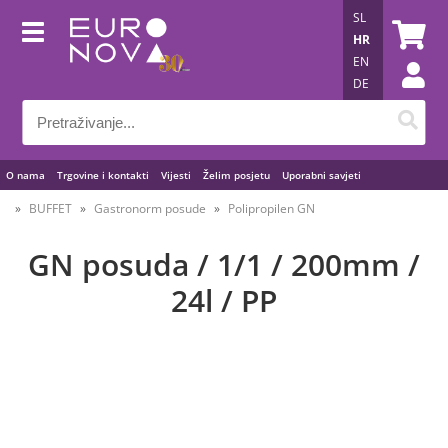
SL
HR
EN
DE
O nama
Trgovine i kontakti
Vijesti
Želim posjetu
Uporabni savjeti
BUFFET
Gastronorm posude
Polipropilen GN
GN posuda / 1/1 / 200mm /
24l / PP