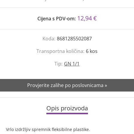
12,94 €
Cijena s PDV-om:
Koda:
8681285502087
Transportna količina:
6
kos
Tip:
GN 1/1
Provjerite zalihe po poslovnicama »
Opis proizvoda
Vrlo izdržljiv spremnik fleksibilne plastike.