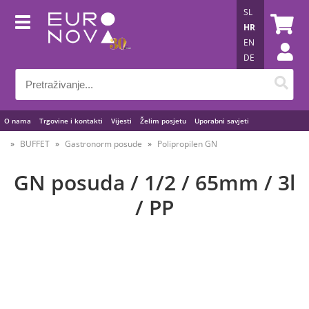
SL
HR
EN
DE
O nama
Trgovine i kontakti
Vijesti
Želim posjetu
Uporabni savjeti
BUFFET
Gastronorm posude
Polipropilen GN
GN posuda / 1/2 / 65mm / 3l
/ PP