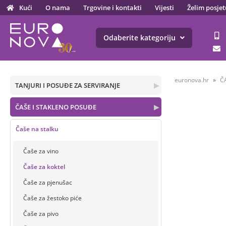
Kući
O nama
Trgovine i kontakti
Vijesti
Želim posjet
Odaberite kategoriju
euronova.hr
Č
TANJURI I POSUĐE ZA SERVIRANJE
▶
ČAŠE I STAKLENO POSUĐE
▶
Čaše na stalku
Čaše za vino
Čaše za koktel
Čaše za pjenušac
Čaše za žestoko piće
Čaše za pivo