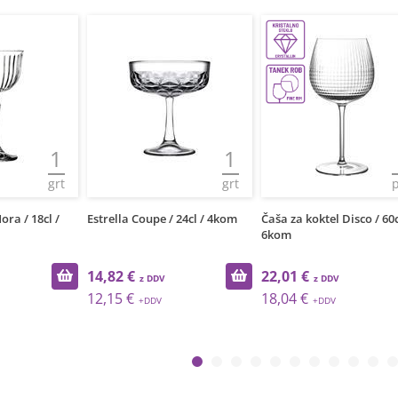
1
1
grt
grt
ra / 18cl /
Estrella Coupe / 24cl / 4kom
Čaša za koktel Disco / 60c
6kom
14,82 €
22,01 €
12,15 €
18,04 €