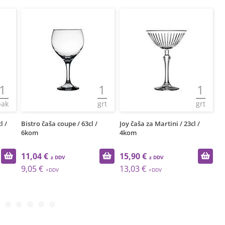
1
1
1
pak
grt
grt
l /
Bistro čaša coupe / 63cl /
Joy čaša za Martini / 23cl /
Ma
6kom
4kom
11,04 €
15,90 €
2
9,05 €
13,03 €
1