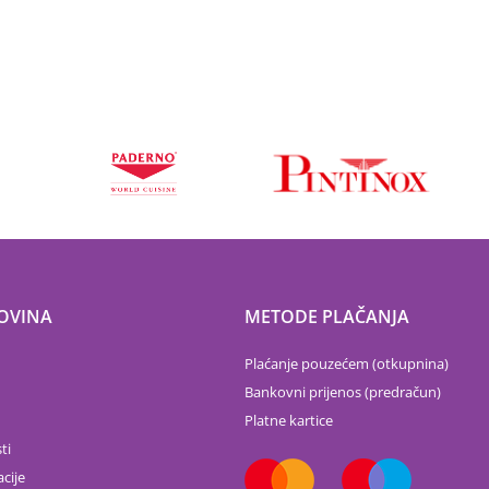
OVINA
METODE PLAČANJA
Plaćanje pouzećem (otkupnina)
Bankovni prijenos (predračun)
Platne kartice
ti
cije