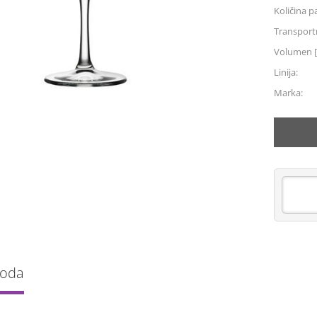
Količina p
Transportn
Volumen [
Linija:
Marka:
voda