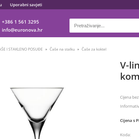
u
Uporabni savjeti
+386 1 561 3295
info
euronova.hr
AŠE I STAKLENO POSUĐE
Čaše na stalku
Čaše za koktel
V-li
ko
Cijena bez
Informati
Cijena s 
Koda: