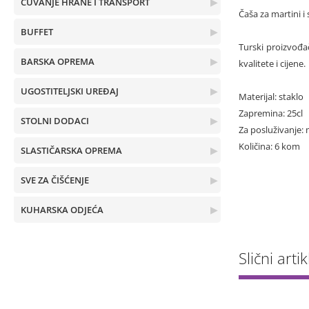
ČUVANJE HRANE I TRANSPORT
▶
Čaša za martini i
BUFFET
▶
Turski proizvođač
BARSKA OPREMA
▶
kvalitete i cijene.
UGOSTITELJSKI UREĐAJ
▶
Materijal: staklo
Zapremina: 25cl
STOLNI DODACI
▶
Za posluživanje: 
Količina: 6 kom
SLASTIČARSKA OPREMA
▶
SVE ZA ČIŠĆENJE
▶
KUHARSKA ODJEĆA
▶
Slični artik