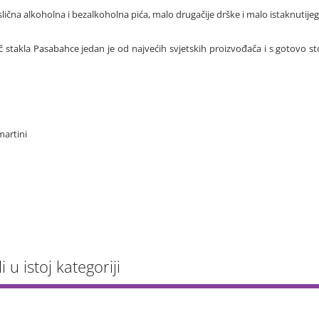
 slična alkoholna i bezalkoholna pića, malo drugačije drške i malo istaknutijeg
 stakla Pasabahce jedan je od najvećih svjetskih proizvođača i s gotovo sto
martini
li u istoj kategoriji