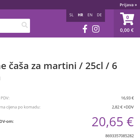
Prijava
»
SL
HR
EN
DE
0
0,00
€
ne čaša za martini / 25cl / 6
m
 PDV:
16,93 €
vna cijena po komadu:
2,82 € +DDV
20,65 €
PDV-om:
8693357085282