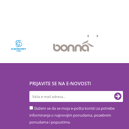
PRIJAVITE SE NA E-NOVOSTI
Slažem se da se moja e-pošta koristi za potrebe
informiranja o najnovijim ponudama, posebnim
ponudama i popustima.