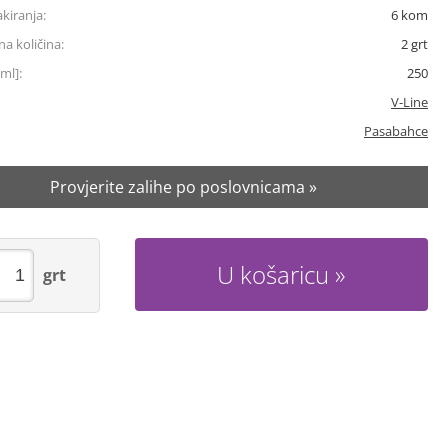
akiranja:
6
kom
a količina:
2
grt
ml]:
250
V-Line
Pasabahce
Provjerite zalihe po poslovnicama »
U košaricu
grt