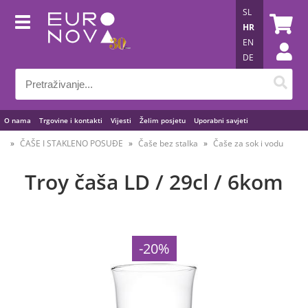
SL
HR
EN
DE
O nama
Trgovine i kontakti
Vijesti
Želim posjetu
Uporabni savjeti
ČAŠE I STAKLENO POSUĐE
Čaše bez stalka
Čaše za sok i vodu
Troy čaša LD / 29cl / 6kom
-20%