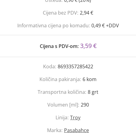
Ušteda:
0,90 € (20%)
Cijena bez PDV:
2,94 €
Informativna cijena po komadu:
0,49 € +DDV
3,59 €
Cijena s PDV-om:
Koda:
8693357285422
Količina pakiranja:
6
kom
Transportna količina:
8
grt
Volumen [ml]:
290
Linija:
Troy
Marka:
Pasabahce