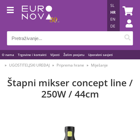
SL
HR
EN
DE
O nama
Trgovine i kontakti
Vijesti
Želim posjetu
Uporabni savjeti
UGOSTITELJSKI UREĐAJ
Priprema hrane
Miješanje
Štapni mikser concept line /
250W / 44cm