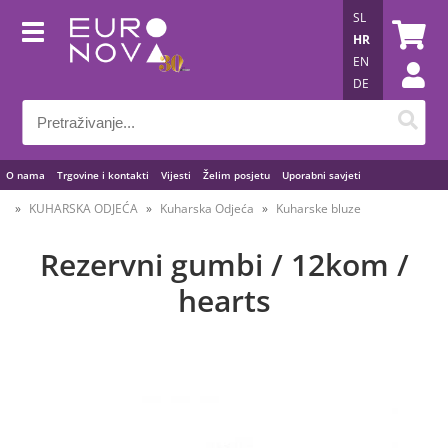
SL
HR
EN
DE
O nama
Trgovine i kontakti
Vijesti
Želim posjetu
Uporabni savjeti
KUHARSKA ODJEĆA
Kuharska Odjeća
Kuharske bluze
Rezervni gumbi / 12kom /
hearts