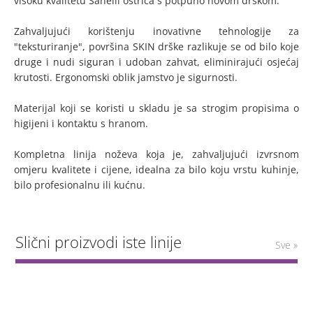
visoku kvalitetu Sanelli oštrica s potpuno novom drškom.
Zahvaljujući korištenju inovativne tehnologije za
"teksturiranje", površina SKIN drške razlikuje se od bilo koje
druge i nudi siguran i udoban zahvat, eliminirajući osjećaj
krutosti. Ergonomski oblik jamstvo je sigurnosti.
Materijal koji se koristi u skladu je sa strogim propisima o
higijeni i kontaktu s hranom.
Kompletna linija noževa koja je, zahvaljujući izvrsnom
omjeru kvalitete i cijene, idealna za bilo koju vrstu kuhinje,
bilo profesionalnu ili kućnu.
Slični proizvodi iste linije
Sve »