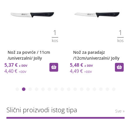
1
1
kos
kos
Nož za povrće / 11cm
Nož za paradajz
/univerzalni/ Jolly
/12cm/univerzalni/ Jolly
5,37 €
5,48 €
4,40 €
4,49 €
Slični proizvodi istog tipa
Sve »