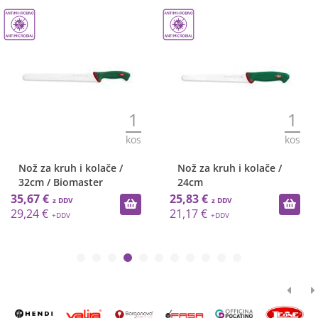
1
1
kos
kos
Nož za kruh i kolače /
Nož za kruh i kolače /
32cm / Biomaster
24cm
35,67 €
25,83 €
29,24 €
21,17 €