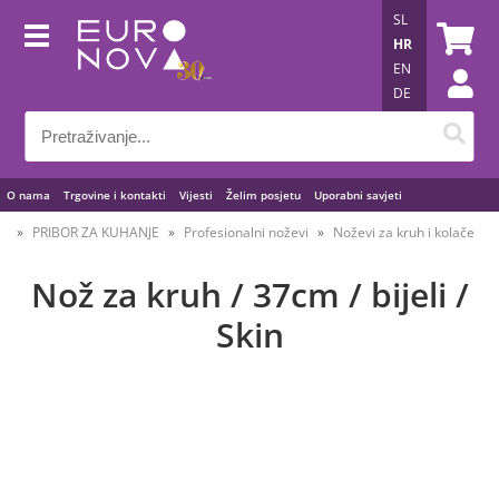
SL
HR
EN
DE
O nama
Trgovine i kontakti
Vijesti
Želim posjetu
Uporabni savjeti
PRIBOR ZA KUHANJE
Profesionalni noževi
Noževi za kruh i kolače
Nož za kruh / 37cm / bijeli /
Skin