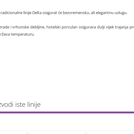
z tradicionalne linije Delta osigurat će bezvremensku, ali elegantnu uslugu.
izrade i vrhunske debljine, hotelski porculan osigurava dulji vijek trajanj
adržava temperaturu.
vodi iste linije