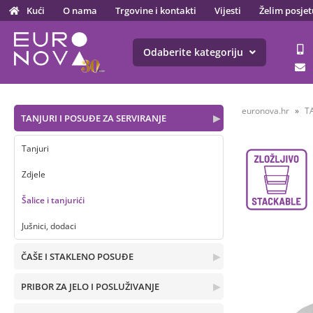
Kući
O nama
Trgovine i kontakti
Vijesti
Želim posjet
Odaberite kategoriju
euronova.hr
T
TANJURI I POSUĐE ZA SERVIRANJE
▶
Tanjuri
Zdjele
Šalice i tanjurići
Jušnici, dodaci
ČAŠE I STAKLENO POSUĐE
▶
PRIBOR ZA JELO I POSLUŽIVANJE
▶