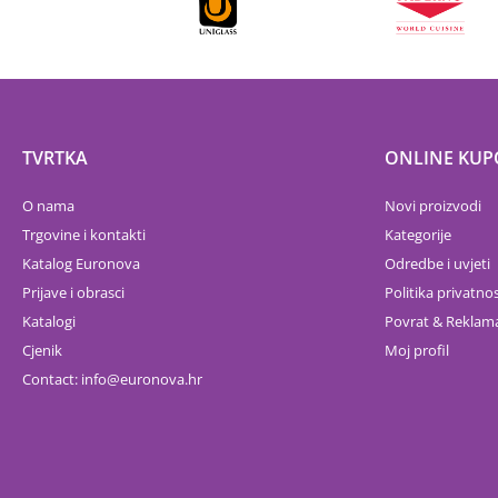
TVRTKA
ONLINE KUP
O nama
Novi proizvodi
Trgovine i kontakti
Kategorije
Katalog Euronova
Odredbe i uvjeti
Prijave i obrasci
Politika privatnos
Katalogi
Povrat & Reklama
Cjenik
Moj profil
Contact:
info
euronova.hr