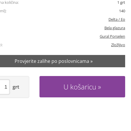
a količina:
1
grt
ml]:
140
Delta / Eo
Bela glazura
Gural Porselen
i:
Zložljivo
Provjerite zalihe po poslovnicama »
U košaricu
grt