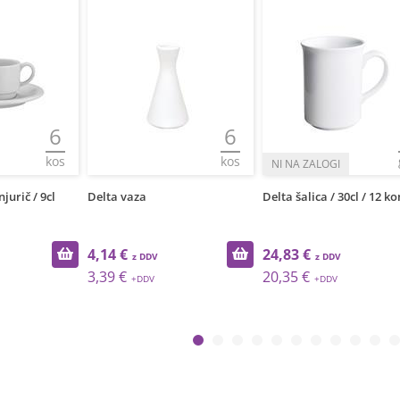
6
6
kos
kos
njurič / 9cl
Delta vaza
Delta šalica / 30cl / 12 k
4,14 €
24,83 €
3,39 €
20,35 €