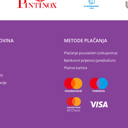
OVINA
METODE PLAČANJA
Plaćanje pouzećem (otkupnina)
Bankovni prijenos (predračun)
Platne kartice
ti
cije