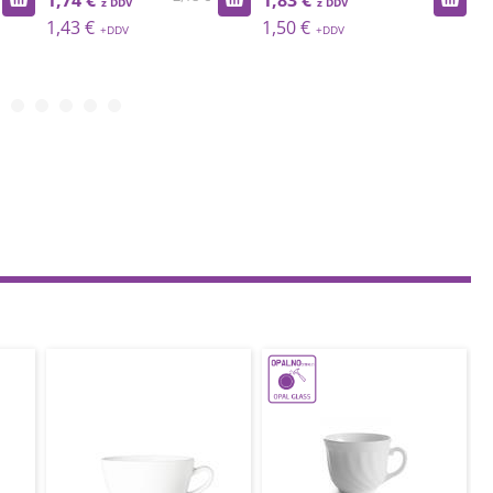
1,74 €
1,83 €
2
1,43 €
1,50 €
1