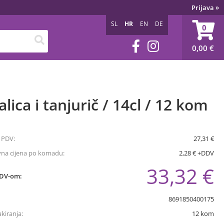
Prijava
»
SL
HR
EN
DE
0
0,00
€
alica i tanjurič / 14cl / 12 kom
 PDV:
27,31 €
vna cijena po komadu:
2,28 € +DDV
33,32 €
PDV-om:
8691850400175
akiranja:
12
kom