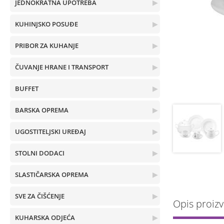
JEDNOKRATNA UPOTREBA
▶
KUHINJSKO POSUĐE
▶
PRIBOR ZA KUHANJE
▶
ČUVANJE HRANE I TRANSPORT
▶
BUFFET
▶
BARSKA OPREMA
▶
UGOSTITELJSKI UREĐAJ
▶
STOLNI DODACI
▶
SLASTIČARSKA OPREMA
▶
SVE ZA ČIŠĆENJE
▶
Opis proiz
KUHARSKA ODJEĆA
▶