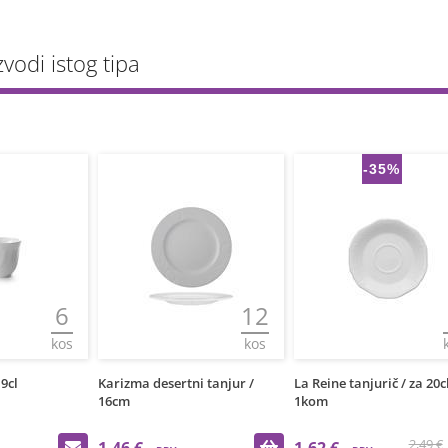
zvodi istog tipa
-35%
6
12
kos
kos
 9cl
Karizma desertni tanjur /
La Reine tanjurič / za 20cl
16cm
1kom
2,49 €