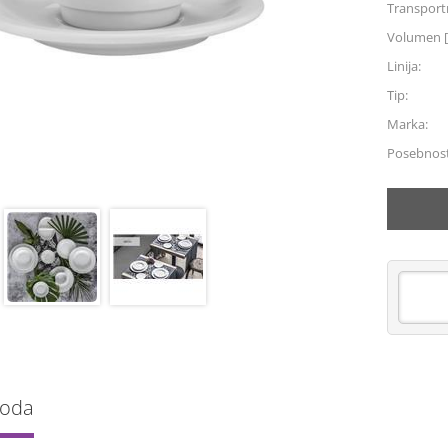
Transportn
Volumen [
Linija:
Tip:
Marka:
Posebnost
voda