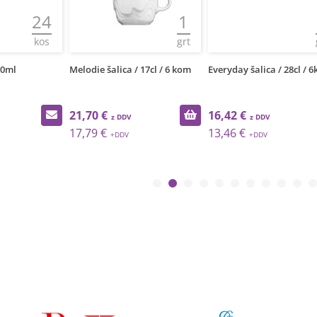
24
1
kos
grt
20ml
Melodie šalica / 17cl / 6 kom
Everyday šalica / 28cl / 
21,70 €
16,42 €
17,79 €
13,46 €