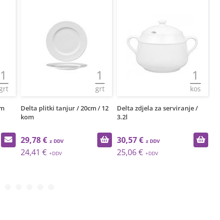
1
1
1
grt
grt
kos
om
Delta plitki tanjur / 20cm / 12
Delta zdjela za serviranje /
Eo
kom
3.2l
29,78 €
30,57 €
3
24,41 €
25,06 €
2