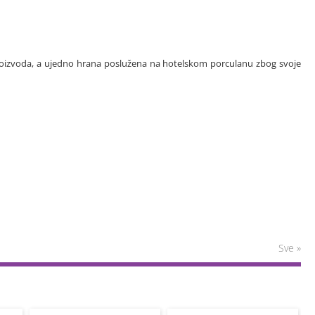
a proizvoda, a ujedno hrana poslužena na hotelskom porculanu zbog svoje
Sve »