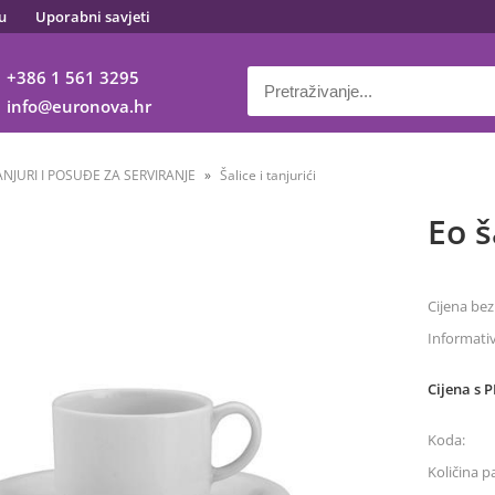
u
Uporabni savjeti
+386 1 561 3295
info
euronova.hr
ANJURI I POSUĐE ZA SERVIRANJE
Šalice i tanjurići
Eo š
Cijena bez
Informati
Cijena s 
Koda:
Količina p