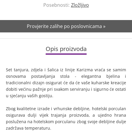
Posebnosti:
Zložljivo
Provjerite zalihe po poslovnicama »
Opis proizvoda
Set tanjura, zdjela i šalica iz linije Karizma vraća se samim
osnovama postavljanja stola - elegantna bjelina i
tradicionalni dizajn osigurat će da će vaše kuharske kreacije
dobiti većinu pažnje pri svakom serviranju i sigurno će ostati
u sjećanju vaših gostiju.
Zbog kvalitetne izrade i vrhunske debljine, hotelski porculan
osigurava dulji vijek trajanja proizvoda, a ujedno hrana
poslužena na hotelskom porculanu zbog svoje debljine dulje
zadržava temperaturu.