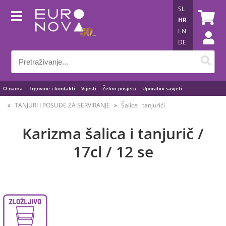
SL
HR
EN
DE
O nama
Trgovine i kontakti
Vijesti
Želim posjetu
Uporabni savjeti
TANJURI I POSUĐE ZA SERVIRANJE
Šalice i tanjurići
Karizma šalica i tanjurič /
17cl / 12 se