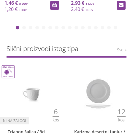
1,46 €
2,93 €
1,20 €
2,40 €
Slični proizvodi istog tipa
Sve »
6
12
kos
kos
Trianon šalica / 9cl
Karizma desertni tanjur /