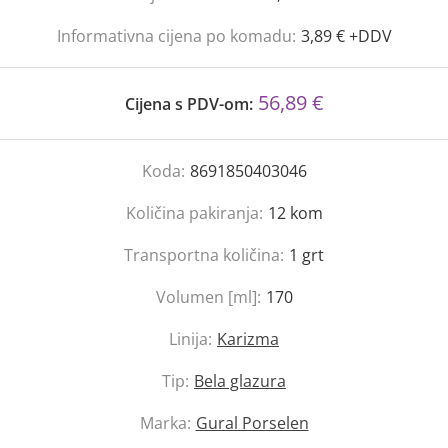
Informativna cijena po komadu:
3,89 € +DDV
56,89 €
Cijena s PDV-om:
Koda:
8691850403046
Količina pakiranja:
12
kom
Transportna količina:
1
grt
Volumen [ml]:
170
Linija:
Karizma
Tip:
Bela glazura
Marka:
Gural Porselen