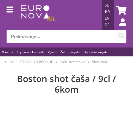
SL
HR
EN
DE
O nama
Trgovine i kontakti
Vijesti
Želim posjetu
Uporabni savjeti
ČAŠE I STAKLENO POSUĐE
Čaše bez stalka
Shot čaše
Boston shot čaša / 9cl /
6kom