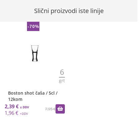
Slični proizvodi iste linije
-70%
6
grt
Boston shot čaša / 5cl /
12kom
2,39 €
7,95 €
1,96 €