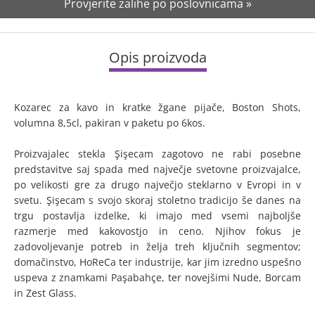
Provjerite zalihe po poslovnicama »
Opis proizvoda
Kozarec za kavo in kratke žgane pijače, Boston Shots,
volumna 8,5cl, pakiran v paketu po 6kos.
Proizvajalec stekla Şişecam zagotovo ne rabi posebne
predstavitve saj spada med največje svetovne proizvajalce,
po velikosti gre za drugo največjo steklarno v Evropi in v
svetu. Şişecam s svojo skoraj stoletno tradicijo še danes na
trgu postavlja izdelke, ki imajo med vsemi najboljše
razmerje med kakovostjo in ceno. Njihov fokus je
zadovoljevanje potreb in želja treh ključnih segmentov;
domačinstvo, HoReCa ter industrije, kar jim izredno uspešno
uspeva z znamkami Paşabahçe, ter novejšimi Nude, Borcam
in Zest Glass.