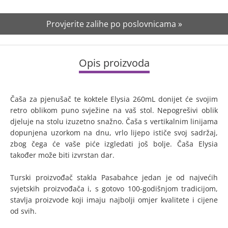
Provjerite zalihe po poslovnicama »
Opis proizvoda
Čaša za pjenušač te koktele Elysia 260mL donijet će svojim
retro oblikom puno svježine na vaš stol. Nepogrešivi oblik
djeluje na stolu izuzetno snažno. Čaša s vertikalnim linijama
dopunjena uzorkom na dnu, vrlo lijepo ističe svoj sadržaj,
zbog čega će vaše piće izgledati još bolje. Čaša Elysia
također može biti izvrstan dar.
Turski proizvođač stakla Pasabahce jedan je od najvećih
svjetskih proizvođača i, s gotovo 100-godišnjom tradicijom,
stavlja proizvode koji imaju najbolji omjer kvalitete i cijene
od svih.