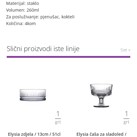
Materijal: staklo
Volumen: 260ml
Za posluživanje: pjenušac, kokteli
Količina: 4kom
Slični proizvodi iste linije
Sve »
1
1
grt
grt
Elysia zdjela / 13cm / 51cl
Elysia čaša za sladoled /