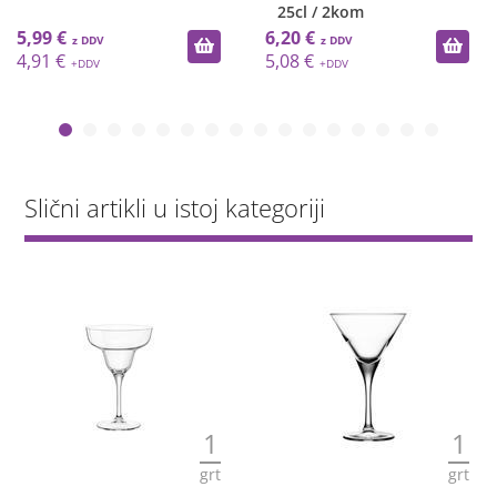
25cl / 2kom
5,99 €
6,20 €
4,91 €
5,08 €
Slični artikli u istoj kategoriji
1
1
grt
grt