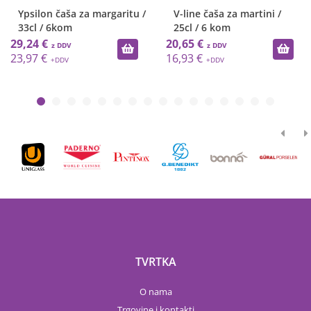
psilon čaša za margaritu /
V-line čaša za martini /
H
3cl / 6kom
25cl / 6 kom
2
,24 €
20,65 €
19
,97 €
16,93 €
16
TVRTKA
O nama
Trgovine i kontakti