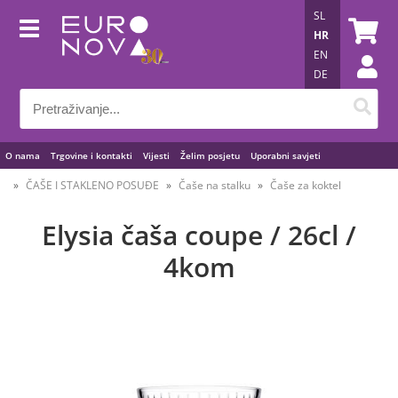
SL
HR
EN
DE
O nama
Trgovine i kontakti
Vijesti
Želim posjetu
Uporabni savjeti
ČAŠE I STAKLENO POSUĐE
Čaše na stalku
Čaše za koktel
Elysia čaša coupe / 26cl /
4kom