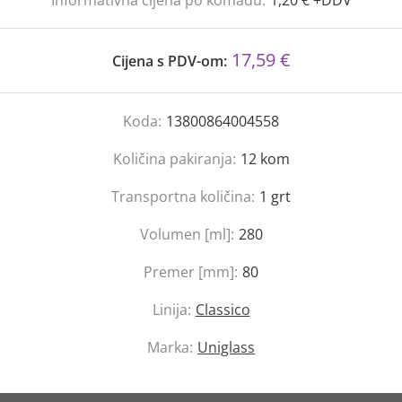
Informativna cijena po komadu:
1,20 € +DDV
17,59 €
Cijena s PDV-om:
Koda:
13800864004558
Količina pakiranja:
12
kom
Transportna količina:
1
grt
Volumen [ml]:
280
Premer [mm]:
80
Linija:
Classico
Marka:
Uniglass