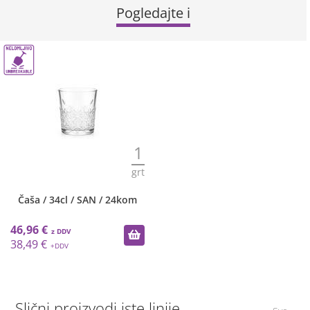
Pogledajte i
1
grt
Čaša / 34cl / SAN / 24kom
46,96 €
38,49 €
Slični proizvodi iste linije