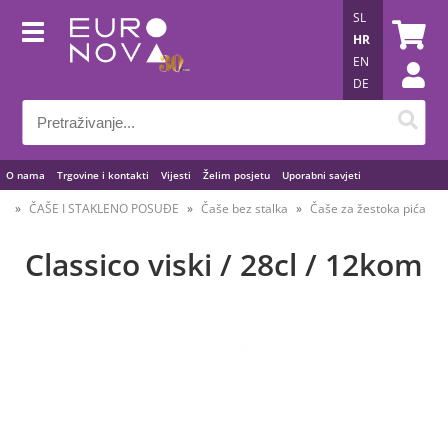
SL
HR
EN
DE
O nama
Trgovine i kontakti
Vijesti
Želim posjetu
Uporabni savjeti
ČAŠE I STAKLENO POSUĐE
Čaše bez stalka
Čaše za žestoka pića
Classico viski / 28cl / 12kom