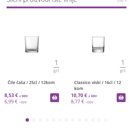
Sve »
1
1
grt
grt
Čile čaša / 25cl / 12kom
Classico viski / 16cl / 12
kom
8,53 €
10,70 €
6,99 €
8,77 €