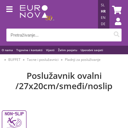
SL
HR
EN
DE
O nama
Trgovine i kontakti
Vijesti
Želim posjetu
Uporabni savjeti
BUFFET
Tacne i poslužavnici
Pladnji za posluživanje
Poslužavnik ovalni
/27x20cm/smeđi/noslip