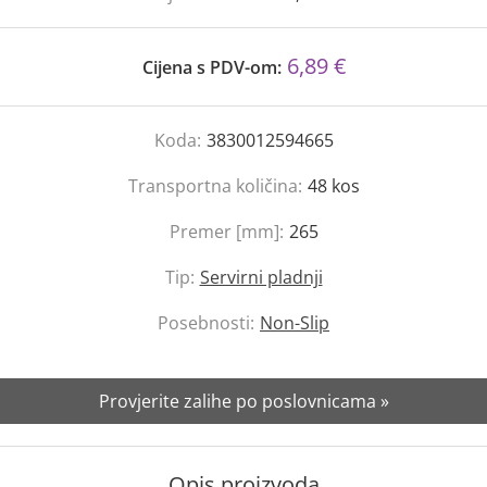
6,89 €
Cijena s PDV-om:
Koda:
3830012594665
Transportna količina:
48
kos
Premer [mm]:
265
Tip:
Servirni pladnji
Posebnosti:
Non-Slip
Provjerite zalihe po poslovnicama »
Opis proizvoda