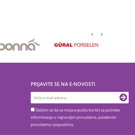
PRIJAVITE SE NA E-NOVOSTI
Slažem se da se moja e-pošta koristi za potrebe
informiranja o najnovijim ponudama, posebnim
ponudama i popustima.