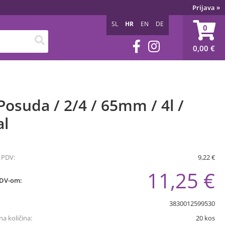
Prijava
»
SL
HR
EN
DE
0
0,00
€
osuda / 2/4 / 65mm / 4l /
al
 PDV:
9,22 €
11,25 €
PDV-om:
3830012599530
a količina:
20
kos