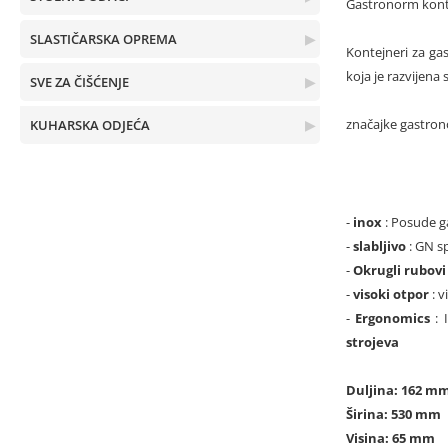
Gastronorm kontej
SLASTIČARSKA OPREMA
▶
Kontejneri za gas
koja je razvijena
SVE ZA ČIŠĆENJE
▶
značajke gastro
KUHARSKA ODJEĆA
▶
-
inox
: Posude g
-
slabljivo
: GN s
-
Okrugli rubov
-
visoki otpor
: 
-
Ergonomics
: 
strojeva
Duljina: 162 m
Širina: 530 mm
Visina: 65 mm