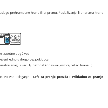
o, uslugu prehrambene hrane ili pripremu. Posluživanje ili priprema hrane
e izuzetno dug život
terećeni jedno u drugo bez poklopca
etnu snagu i veću ljubaznost korisnika (kvržice, ostaci hrane ...)
je, PR Pad i slaganje
-
Safe za pranje posuđa
: Prikladno za pranje