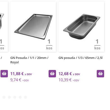
1
1
1
kos
kos
kos
 /
GN Posuda / 1/1 / 20mm /
GN posuda / 1/3 / 65mm / 2,5l
GN
Royal
Ro
11,88 €
12,68 €
5
9,74 €
10,39 €
4