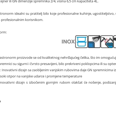
ner ili GN dimenzije spremnika 2/4, visina 6,5 cm kapaciteta 4L.
tronorm idealni su pratitelj bilo koje profesionalne kuhinje, ugostiteljstv
 s profesionalnim korisnikom.
norm:
astronorm proizvode se od kvalitetnog nehrđajućeg čelika, što im omogućuj
premnici su sigurni i čvrsto presavijeni, bilo prekriveni poklopcima ili su op
i
: Inovativni dizajn sa zaobljenim vanjskim rubovima daje GN spremnicima izuz
visoki otpor na vanjske udarce i promjene temperature
Inovativni dizajn s izbočenim gornjim rubom olakšat će nošenje, podizan
m