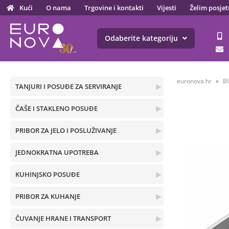
Kući
O nama
Trgovine i kontakti
Vijesti
Želim posjet
Odaberite kategoriju
euronova.hr
B
TANJURI I POSUĐE ZA SERVIRANJE
▶
ČAŠE I STAKLENO POSUĐE
▶
PRIBOR ZA JELO I POSLUŽIVANJE
▶
JEDNOKRATNA UPOTREBA
▶
KUHINJSKO POSUĐE
▶
PRIBOR ZA KUHANJE
▶
ČUVANJE HRANE I TRANSPORT
▶