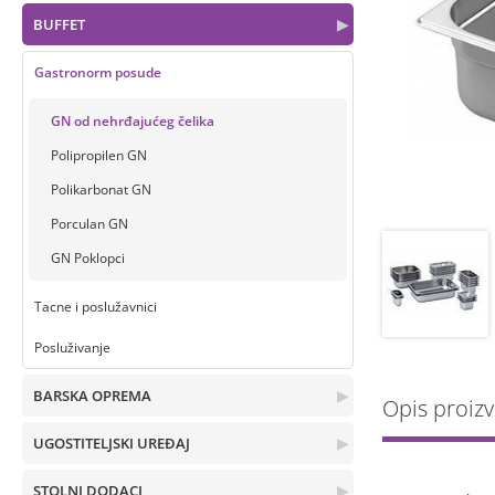
BUFFET
▶
Gastronorm posude
GN od nehrđajućeg čelika
Polipropilen GN
Polikarbonat GN
Porculan GN
GN Poklopci
Tacne i poslužavnici
Posluživanje
BARSKA OPREMA
▶
Opis proiz
UGOSTITELJSKI UREĐAJ
▶
STOLNI DODACI
▶