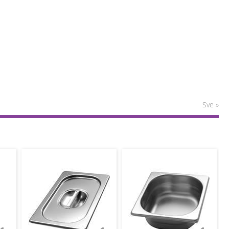
Sve »