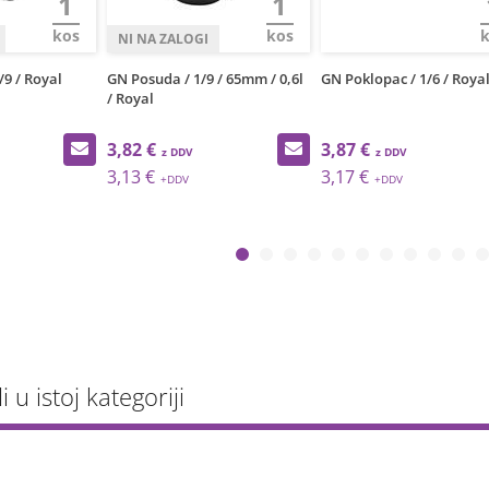
1
1
kos
kos
/9 / Royal
GN Posuda / 1/9 / 65mm / 0,6l
GN Poklopac / 1/6 / Roya
/ Royal
3,82 €
3,87 €
3,13 €
3,17 €
li u istoj kategoriji