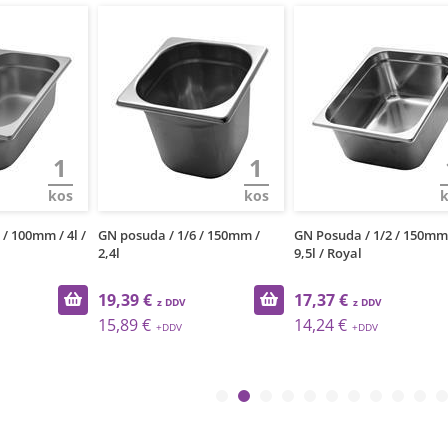
1
1
kos
kos
/ 100mm / 4l /
GN posuda / 1/6 / 150mm /
GN Posuda / 1/2 / 150mm
2,4l
9,5l / Royal
19,39 €
17,37 €
15,89 €
14,24 €