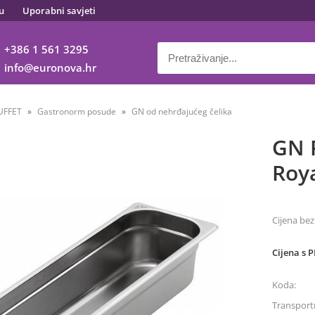
u
Uporabni savjeti
+386 1 561 3295
info
euronova.hr
UFFET
Gastronorm posude
GN od nehrđajućeg čelika
GN P
Roy
Cijena bez
Cijena s 
Koda:
Transportn