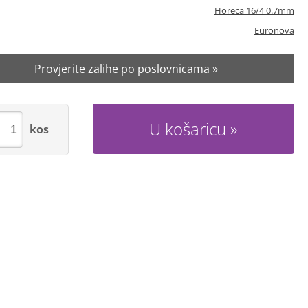
Horeca 16/4 0.7mm
Euronova
Provjerite zalihe po poslovnicama »
U košaricu
kos