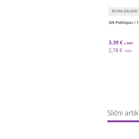
1
1
kos
kos
uda / 1/2 / 20mm /
GN Posuda / 1/3 / 65mm / 2,5l
GN Poklopac / 1
/ Royal
€
7,44 €
3,39 €
€
6,10 €
2,78 €
Slični artik