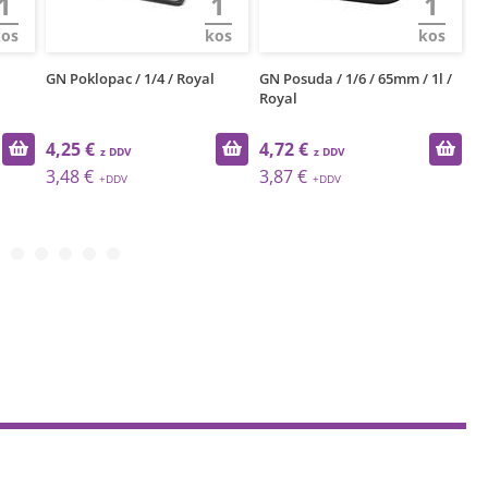
1
1
1
kos
kos
kos
l
GN Poklopac / 1/4 / Royal
GN Posuda / 1/6 / 65mm / 1l /
GN
Royal
4,25 €
4,72 €
4
3,48 €
3,87 €
3