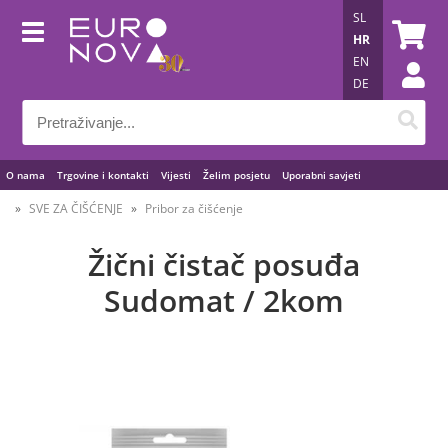
SL
HR
EN
DE
O nama
Trgovine i kontakti
Vijesti
Želim posjetu
Uporabni savjeti
SVE ZA ČIŠĆENJE
Pribor za čišćenje
Žični čistač posuđa
Sudomat / 2kom