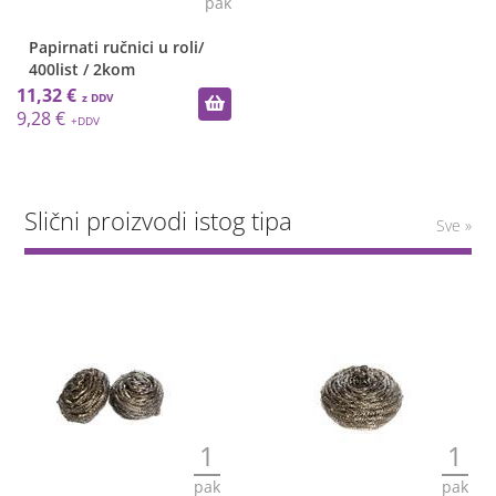
pak
Papirnati ručnici u roli/
400list / 2kom
11,32 €
9,28 €
Slični proizvodi istog tipa
Sve »
1
1
pak
pak