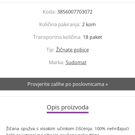
Koda:
3856007703072
Količina pakiranja:
2
kom
Transportna količina:
18
paket
Tip:
Žičnate gobice
Marka:
Sudomat
Provjerite zalihe po poslovnicama »
Opis proizvoda
Žičana spužva s visokim učinkom čišćenja. 100% nehrđajući