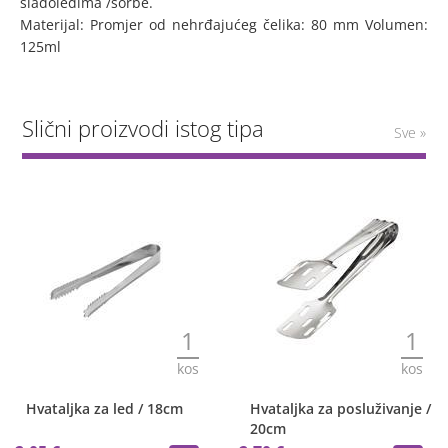
sladoledima /sorbe.
Materijal: Promjer od nehrđajućeg čelika: 80 mm Volumen:
125ml
Slični proizvodi istog tipa
Sve »
1
1
kos
kos
Hvataljka za led / 18cm
Hvataljka za posluživanje /
20cm