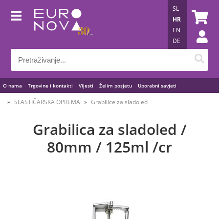
SL
HR
EN
DE
O nama
Trgovine i kontakti
Vijesti
Želim posjetu
Uporabni savjeti
SLASTIČARSKA OPREMA
Grabilice za sladoled
Grabilica za sladoled /
80mm / 125ml /cr