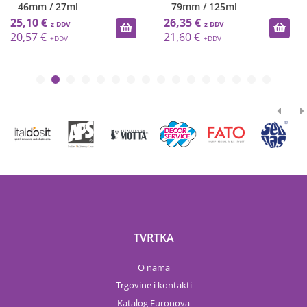
46mm / 27ml
79mm / 125ml
25,10 €
26,35 €
20,57 €
21,60 €
TVRTKA
O nama
Trgovine i kontakti
Katalog Euronova