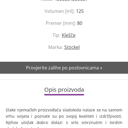
Volumen [ml]:
125
Premer [mm]:
80
Tip:
Klešče
Marka:
Stöckel
Provjerite zalihe po poslovnicama »
Opis proizvoda
Slake njemačkih proizvođača sladoleda nalaze se na samom
vrhu svijeta i poznate su po svojoj kvaliteti i izdržljivosti.
Njihov uložak dobro dolazi s vrlo smrznutim i tvrdim