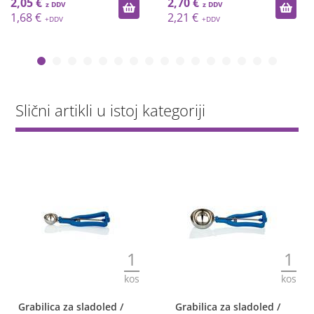
2,05 €
2,70 €
1,68 €
2,21 €
Slični artikli u istoj kategoriji
1
1
kos
kos
Grabilica za sladoled /
Grabilica za sladoled /