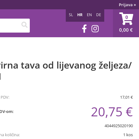
Prijava
»
SL
HR
EN
DE
0
0,00
€
irna tava od lijevanog željeza/
1
 PDV:
17,01 €
20,75 €
PDV-om:
4044925020190
a količina:
1
kos