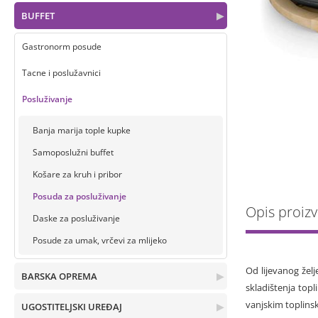
BUFFET
▶
Gastronorm posude
Tacne i poslužavnici
Posluživanje
Banja marija tople kupke
Samoposlužni buffet
Košare za kruh i pribor
Posuda za posluživanje
Opis proiz
Daske za posluživanje
Posude za umak, vrčevi za mlijeko
Od lijevanog žel
BARSKA OPREMA
▶
skladištenja topl
vanjskim toplinsk
UGOSTITELJSKI UREĐAJ
▶