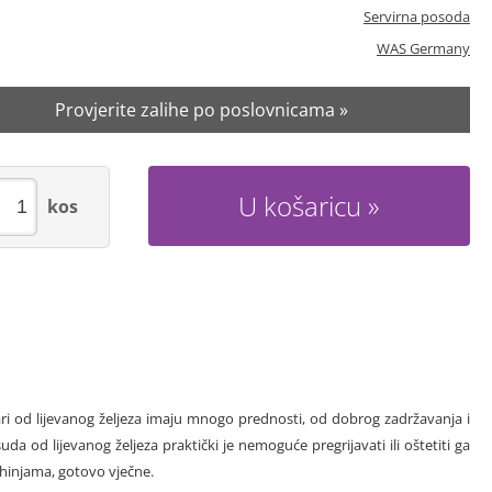
Servirna posoda
WAS Germany
Provjerite zalihe po poslovnicama »
U košaricu
kos
ri od lijevanog željeza imaju mnogo prednosti, od dobrog zadržavanja i
da od lijevanog željeza praktički je nemoguće pregrijavati ili oštetiti ga
uhinjama, gotovo vječne.