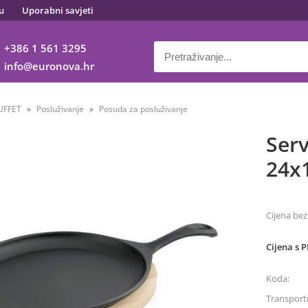
u
Uporabni savjeti
+386 1 561 3295
info
euronova.hr
UFFET
Posluživanje
Posuda za posluživanje
Serv
24x
Cijena bez
Cijena s 
Koda:
Transportn