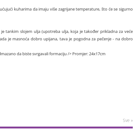
ujući kuharima da imaju više zagrijane temperature, što će se sigurno
je tankim slojem ulja (upotreba ulja, koja je također prikladna za veće
kada je masnoća dobro upijana, tava je pogodna za pečenje - na dobro
odmazano da biste svrgavali formaciju /> Promjer: 24x17cm
Sve »