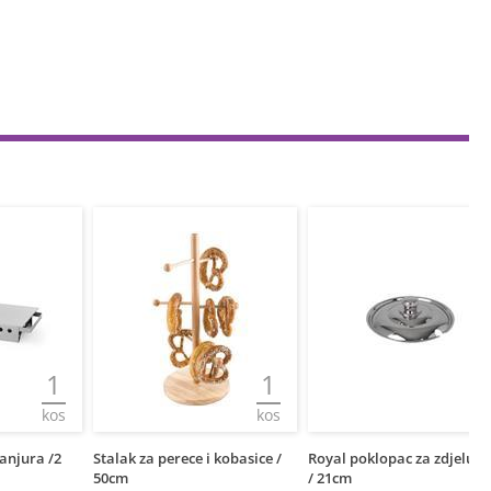
1
1
1
kos
kos
kos
 /2
Stalak za perece i kobasice /
Royal poklopac za zdjelu / 1,8l
Se
50cm
/ 21cm
sr