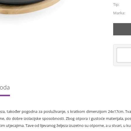
Tip:
Marka:
voda
jeza, također pogodna za posluživanje, s kratkom dimenzijom 24x17cm. Tva
ine, do dobre izolacijske sposobnosti. Zbog otpora i gustoće materijala, posu
im utjecajima. Tave od lijevanog željeza izuzetno su otporne, a u stvari, u k