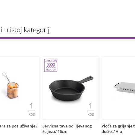
li u istoj kategoriji
1
1
kos
kos
posluživanje /
Servirna tava od lijevanog
Ploča za grijanje tanjura
željeza/ 16cm
dušice/ Alu