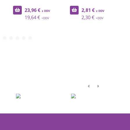
23,96 €
2,81 €
5
19,64 €
2,30 €
4