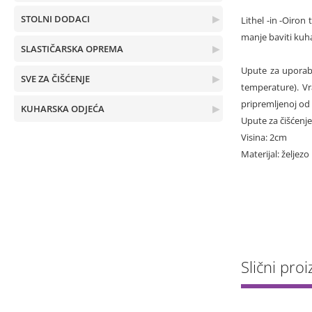
STOLNI DODACI
▶
Lithel -in -Oiro
manje baviti kuh
SLASTIČARSKA OPREMA
▶
Upute za uporabu
SVE ZA ČIŠĆENJE
▶
temperature). Vr
pripremljenoj od 
KUHARSKA ODJEĆA
▶
Upute za čišćenj
Visina: 2cm
Materijal: željezo
Slični proi