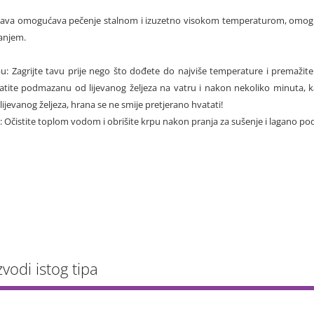
n tava omogućava pečenje stalnom i izuzetno visokom temperaturom, omoguć
anjem.
: Zagrijte tavu prije nego što dođete do najviše temperature i premažite 
atite podmazanu od lijevanog željeza na vatru i nakon nekoliko minuta, 
lijevanog željeza, hrana se ne smije pretjerano hvatati!
e: Očistite toplom vodom i obrišite krpu nakon pranja za sušenje i lagano p
zvodi istog tipa