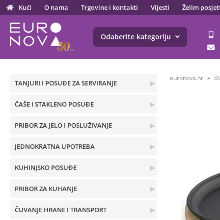
Kući
O nama
Trgovine i kontakti
Vijesti
Želim posjet
Odaberite kategoriju
euronova.hr
B
TANJURI I POSUĐE ZA SERVIRANJE
▶
ČAŠE I STAKLENO POSUĐE
▶
PRIBOR ZA JELO I POSLUŽIVANJE
▶
JEDNOKRATNA UPOTREBA
▶
KUHINJSKO POSUĐE
▶
PRIBOR ZA KUHANJE
▶
ČUVANJE HRANE I TRANSPORT
▶