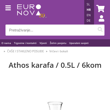
SL
HR
EN
DE
O nama
Trgovine i kontakti
Vijesti
Želim posjetu
Uporabni savjeti
ČAŠE I STAKLENO POSUĐE
Vrčevi i bokali
Athos karafa / 0.5L / 6kom