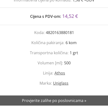
Informativna cijena po komadu:
1,98 € +DDV
14,52 €
Cijena s PDV-om:
Koda:
4820163880181
Količina pakiranja:
6
kom
Transportna količina:
1
grt
Volumen [ml]:
500
Linija:
Athos
Marka:
Uniglass
Provjerite zalihe po poslovnicama »