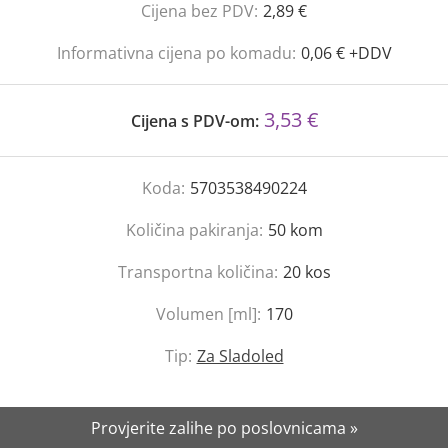
Cijena bez PDV:
2,89 €
Informativna cijena po komadu:
0,06 € +DDV
3,53 €
Cijena s PDV-om:
Koda:
5703538490224
Količina pakiranja:
50
kom
Transportna količina:
20
kos
Volumen [ml]:
170
Tip:
Za Sladoled
Provjerite zalihe po poslovnicama »