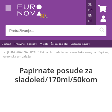
SL
HR
EN
DE
O nama
Trgovine i kontakti
Vijesti
Želim posjetu
Uporabni savjeti
JEDNOKRATNA UPOTREBA
Ambalaža za hranu Take away
Papirna,
kartonska ambalaža
Papirnate posude za
sladoled/170ml/50kom