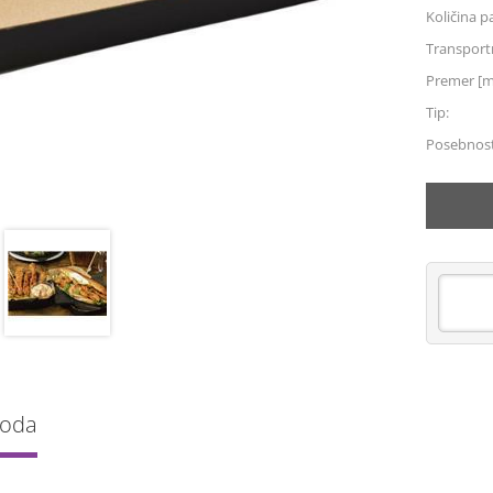
Količina p
Transportn
Premer [
Tip:
Posebnost
voda