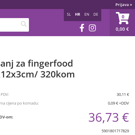
Prijava
»
SL
HR
EN
DE
0
0,00
€
anj za fingerfood
x12x3cm/ 320kom
 PDV:
30,11 €
vna cijena po komadu:
0,09 € +DDV
36,73 €
PDV-om:
5901801717829