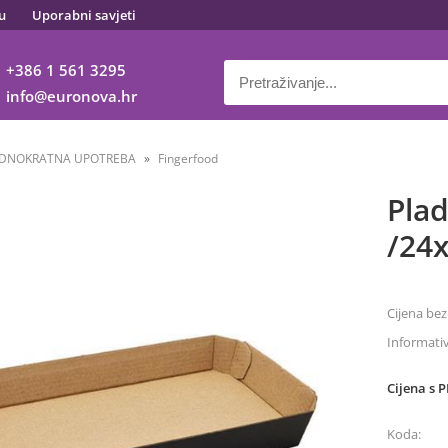
u
Uporabni savjeti
+386 1 561 3295
info
euronova.hr
EDNOKRATNA UPOTREBA
Fingerfood
Plad
/24
Cijena bez
Informati
Cijena s 
Koda: