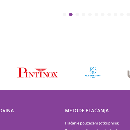
OVINA
METODE PLAČANJA
Plaćanje pouzećem (otkupnina)