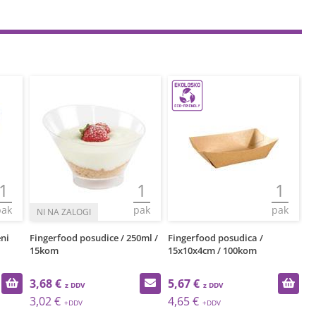
1
1
1
pak
pak
pak
eni
Fingerfood posudice / 250ml /
Fingerfood posudica /
Fi
15kom
15x10x4cm / 100kom
2
3,68 €
5,67 €
5
3,02 €
4,65 €
4