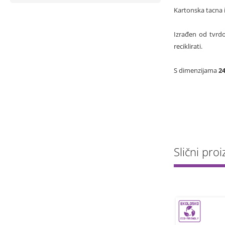
Kartonska tacna i
Izrađen od tvrdo
reciklirati.
S dimenzijama
2
Slični proi
-10%