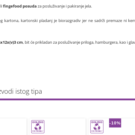
li
fingefood posuda
za posluživanje i pakiranje jela.
g kartona, kartonski pladanj je biorazgradiv jer ne sadrži premaze ni kem
4x12x(v)3 cm
, bit će prikladan za posluživanje priloga, hamburgera, kao i glav
zvodi istog tipa
-10%