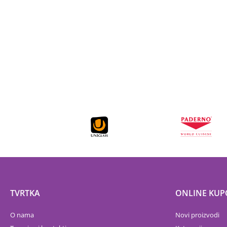
TVRTKA
ONLINE KUP
O nama
Novi proizvodi