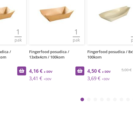
1
1
pak
pak
dica /
Fingerfood posudica /
Fingerfood posudica / 8x
kom
13x8x4cm / 100kom
100kom
5,00 €
4,16 €
4,50 €
3,41 €
3,69 €