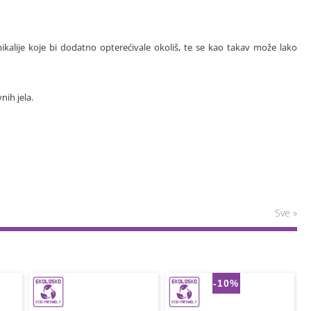
ikalije koje bi dodatno opterećivale okoliš, te se kao takav može lako
nih jela.
Sve »
-10%