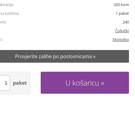
akiranja:
320
kom
a količina:
1
paket
mm]:
240
Čolnički
i:
Ekološko
Provjerite zalihe po poslovnicama »
U košaricu
paket