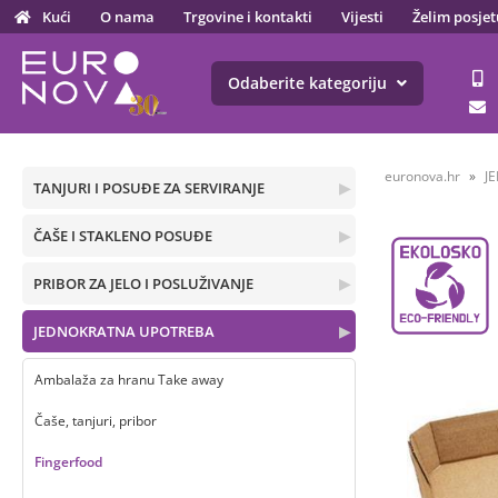
Kući
O nama
Trgovine i kontakti
Vijesti
Želim posjet
Odaberite kategoriju
euronova.hr
J
TANJURI I POSUĐE ZA SERVIRANJE
▶
ČAŠE I STAKLENO POSUĐE
▶
PRIBOR ZA JELO I POSLUŽIVANJE
▶
JEDNOKRATNA UPOTREBA
▶
Ambalaža za hranu Take away
Čaše, tanjuri, pribor
Fingerfood