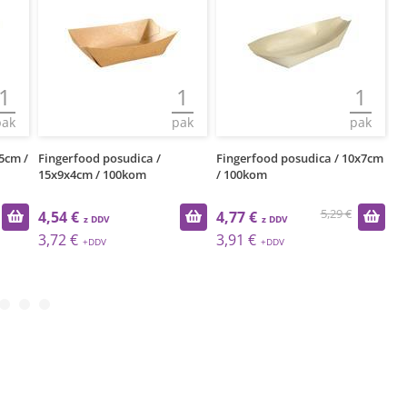
1
1
1
pak
pak
pak
5cm /
Fingerfood posudica /
Fingerfood posudica / 10x7cm
Fi
15x9x4cm / 100kom
/ 100kom
15
5,29 €
4,54 €
4,77 €
5
3,72 €
3,91 €
4