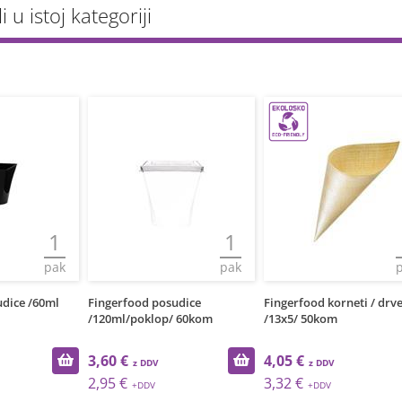
li u istoj kategoriji
1
1
pak
pak
udice /60ml
Fingerfood posudice
Fingerfood korneti / drv
/120ml/poklop/ 60kom
/13x5/ 50kom
3,60 €
4,05 €
2,95 €
3,32 €