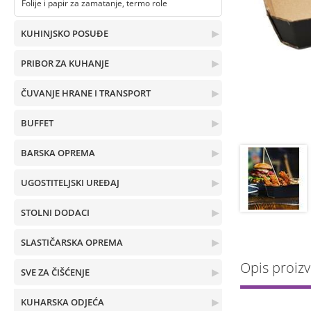
Folije i papir za zamatanje, termo role
KUHINJSKO POSUĐE
▶
PRIBOR ZA KUHANJE
▶
ČUVANJE HRANE I TRANSPORT
▶
BUFFET
▶
BARSKA OPREMA
▶
UGOSTITELJSKI UREĐAJ
▶
STOLNI DODACI
▶
SLASTIČARSKA OPREMA
▶
Opis proiz
SVE ZA ČIŠĆENJE
▶
KUHARSKA ODJEĆA
▶