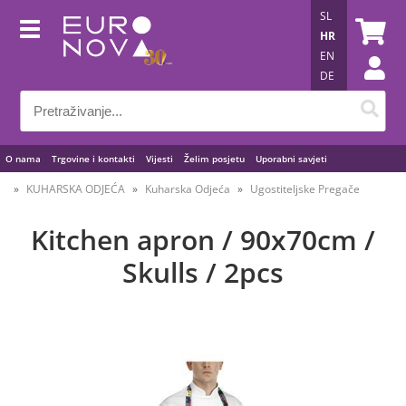
SL
HR
EN
DE
O nama
Trgovine i kontakti
Vijesti
Želim posjetu
Uporabni savjeti
KUHARSKA ODJEĆA
Kuharska Odjeća
Ugostiteljske Pregače
Kitchen apron / 90x70cm /
Skulls / 2pcs