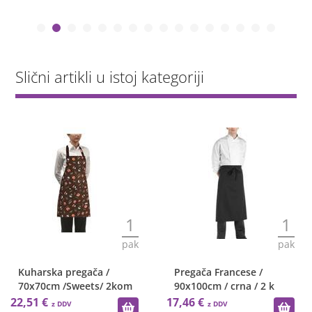
Slični artikli u istoj kategoriji
1
1
pak
pak
Kuharska pregača /
Pregača Francese /
70x70cm /Sweets/ 2kom
90x100cm / crna / 2 k
22,51 €
17,46 €