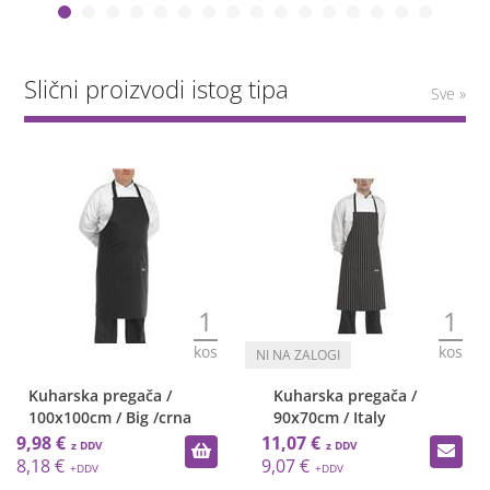
Slični proizvodi istog tipa
Sve »
1
1
kos
kos
Kuharska pregača /
Kuharska pregača /
100x100cm / Big /crna
90x70cm / Italy
9,98 €
11,07 €
8,18 €
9,07 €