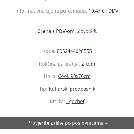
Informativna cijena po komadu:
10,47 € +DDV
25,53 €
Cijena s PDV-om:
Koda:
8052444028555
Količina pakiranja:
2
kom
Linija:
Cook 90x70cm
Tip:
Kuharski predpasnik
Marka:
Egochef
Provjerite zalihe po poslovnicama »