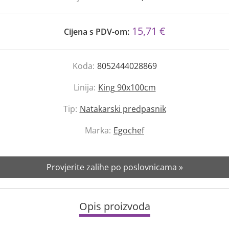
15,71 €
Cijena s PDV-om:
Koda:
8052444028869
Linija:
King 90x100cm
Tip:
Natakarski predpasnik
Marka:
Egochef
Provjerite zalihe po poslovnicama »
Opis proizvoda