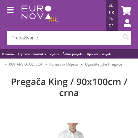
SL
HR
EN
DE
O nama
Trgovine i kontakti
Vijesti
Želim posjetu
Uporabni savjeti
KUHARSKA ODJEĆA
Kuharska Odjeća
Ugostiteljske Pregače
Pregača King / 90x100cm /
crna