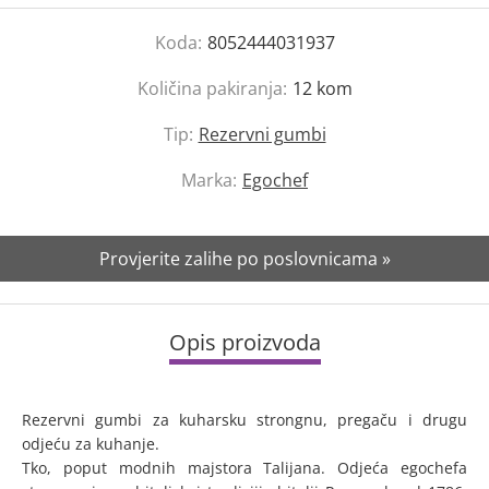
Koda:
8052444031937
Količina pakiranja:
12
kom
Tip:
Rezervni gumbi
Marka:
Egochef
Provjerite zalihe po poslovnicama »
Opis proizvoda
Rezervni gumbi za kuharsku strongnu, pregaču i drugu
odjeću za kuhanje.
Tko, poput modnih majstora Talijana. Odjeća egochefa