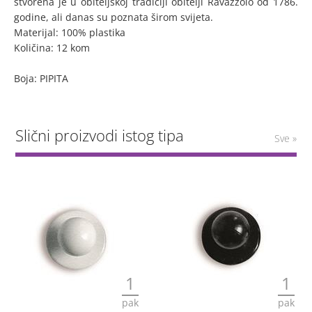
stvorena je u obiteljskoj tradiciji obitelji Ravazzolo od 1786.
godine, ali danas su poznata širom svijeta.
Materijal: 100% plastika
Količina: 12 kom
Boja: PIPITA
Slični proizvodi istog tipa
Sve »
1
1
pak
pak