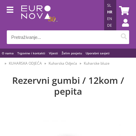
SL
HR
EN
DE
O nama
Trgovine i kontakti
Vijesti
Želim posjetu
Uporabni savjeti
KUHARSKA ODJEĆA
Kuharska Odjeća
Kuharske bluze
Rezervni gumbi / 12kom /
pepita