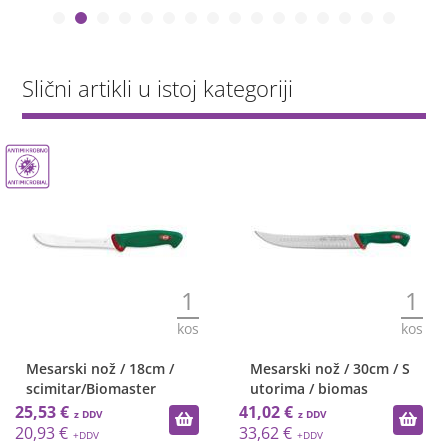
Slični artikli u istoj kategoriji
1
1
kos
kos
Mesarski nož / 18cm /
Mesarski nož / 30cm / S
scimitar/Biomaster
utorima / biomas
25,53 €
41,02 €
20,93 €
33,62 €