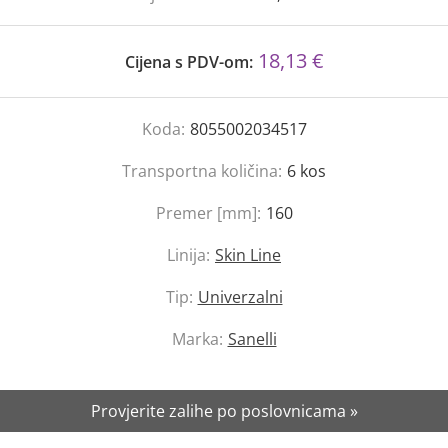
18,13 €
Cijena s PDV-om:
Koda:
8055002034517
Transportna količina:
6
kos
Premer [mm]:
160
Linija:
Skin Line
Tip:
Univerzalni
Marka:
Sanelli
Provjerite zalihe po poslovnicama »