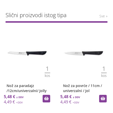
Slični proizvodi istog tipa
Sve »
1
1
kos
kos
Nož za paradajz
Nož za povrće / 11cm /
/12cm/univerzalni/ Jolly
univerzalni / Jol
5,48 €
5,48 €
4,49 €
4,49 €