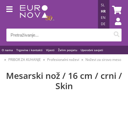
SL
HR
EN
DE
O nama
Trgovine i kontakti
Vijesti
Želim posjetu
Uporabni savjeti
PRIBOR ZA KUHANJE
Profesionalni noževi
Noževi za sirovo meso
Mesarski nož / 16 cm / crni /
Skin