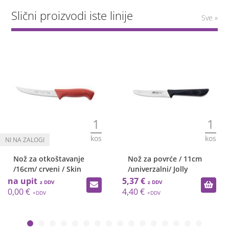
Slični proizvodi iste linije
Sve »
1
1
kos
kos
Nož za otkoštavanje
Nož za povrće / 11cm
/16cm/ crveni / Skin
/univerzalni/ Jolly
na upit
5,37 €
0,00 €
4,40 €