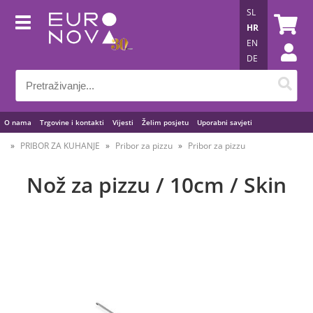
SL
HR
EN
DE
O nama
Trgovine i kontakti
Vijesti
Želim posjetu
Uporabni savjeti
PRIBOR ZA KUHANJE
Pribor za pizzu
Pribor za pizzu
Nož za pizzu / 10cm / Skin