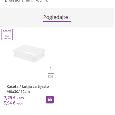
profesionalnih ili kućnih.
Pogledajte i
1
kos
Kašeta / kutija za tijesto
/40x30/ 12cm
7,25 €
5,94 €