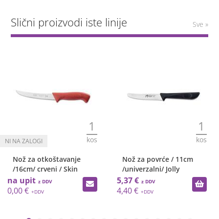
Slični proizvodi iste linije
Sve »
1
1
kos
kos
Nož za otkoštavanje
Nož za povrće / 11cm
/16cm/ crveni / Skin
/univerzalni/ Jolly
na upit
5,37 €
0,00 €
4,40 €