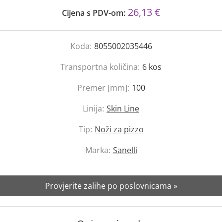
26,13 €
Cijena s PDV-om:
Koda:
8055002035446
Transportna količina:
6
kos
Premer [mm]:
100
Linija:
Skin Line
Tip:
Noži za pizzo
Marka:
Sanelli
Provjerite zalihe po poslovnicama »