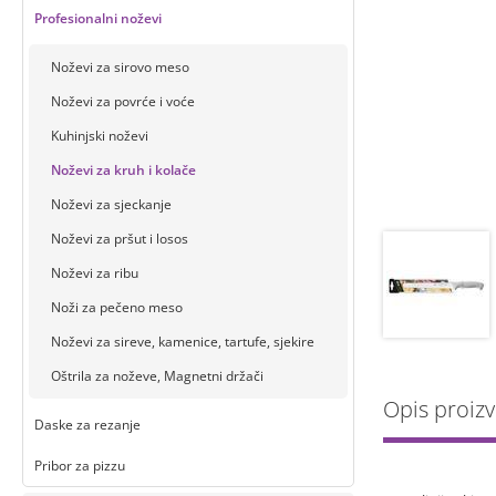
Profesionalni noževi
Noževi za sirovo meso
Noževi za povrće i voće
Kuhinjski noževi
Noževi za kruh i kolače
Noževi za sjeckanje
Noževi za pršut i losos
Noževi za ribu
Noži za pečeno meso
Noževi za sireve, kamenice, tartufe, sjekire
Oštrila za noževe, Magnetni držači
Opis proiz
Daske za rezanje
Pribor za pizzu