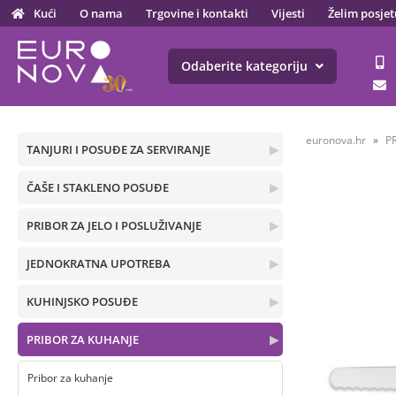
Kući
O nama
Trgovine i kontakti
Vijesti
Želim posjet
Odaberite kategoriju
euronova.hr
P
TANJURI I POSUĐE ZA SERVIRANJE
▶
ČAŠE I STAKLENO POSUĐE
▶
PRIBOR ZA JELO I POSLUŽIVANJE
▶
JEDNOKRATNA UPOTREBA
▶
KUHINJSKO POSUĐE
▶
PRIBOR ZA KUHANJE
▶
Pribor za kuhanje