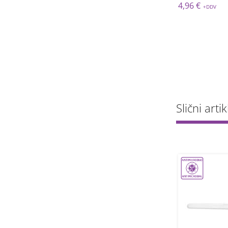
 €
4,96 €
6,40 €
Slični artik