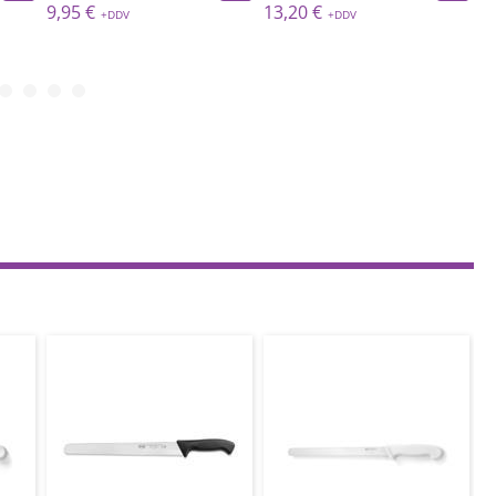
13,20 €
14,28 €
1