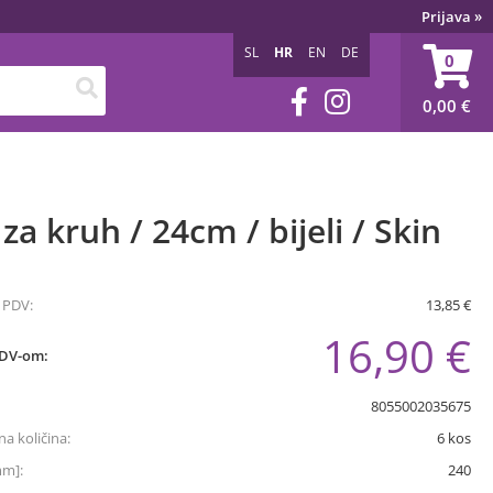
Prijava
»
SL
HR
EN
DE
0
0,00
€
za kruh / 24cm / bijeli / Skin
 PDV:
13,85 €
16,90 €
PDV-om:
8055002035675
a količina:
6
kos
mm]:
240