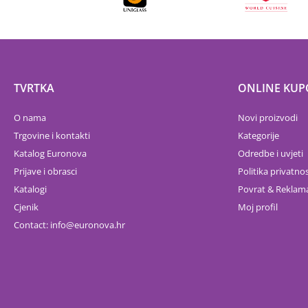
TVRTKA
ONLINE KUP
O nama
Novi proizvodi
Trgovine i kontakti
Kategorije
Katalog Euronova
Odredbe i uvjeti
Prijave i obrasci
Politika privatnos
Katalogi
Povrat & Reklama
Cjenik
Moj profil
Contact:
info
euronova.hr