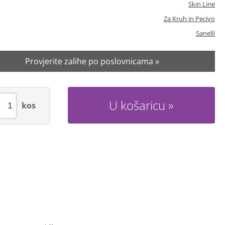
Skin Line
Za Kruh in Pecivo
Sanelli
Provjerite zalihe po poslovnicama »
U košaricu
kos