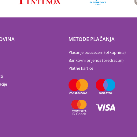
OVINA
METODE PLAČANJA
Plaćanje pouzećem (otkupnina)
Bankovni prijenos (predračun)
Platne kartice
ti
cije