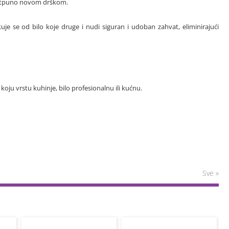
s potpuno novom drškom.
kuje se od bilo koje druge i nudi siguran i udoban zahvat, eliminirajući
 koju vrstu kuhinje, bilo profesionalnu ili kućnu.
Sve »