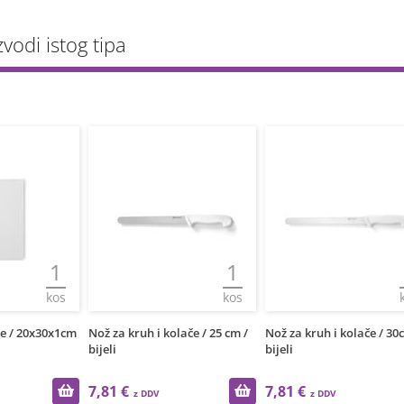
zvodi istog tipa
1
1
kos
kos
lače / 25 cm /
Nož za kruh i kolače / 30cm /
Daska za rezanje / 30x4
bijeli
/ bela
7,81 €
12,14 €