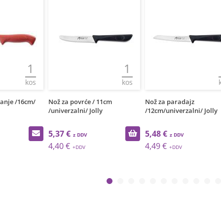
1
1
kos
kos
anje /16cm/
Nož za povrće / 11cm
Nož za paradajz
/univerzalni/ Jolly
/12cm/univerzalni/ Jolly
5,37 €
5,48 €
4,40 €
4,49 €