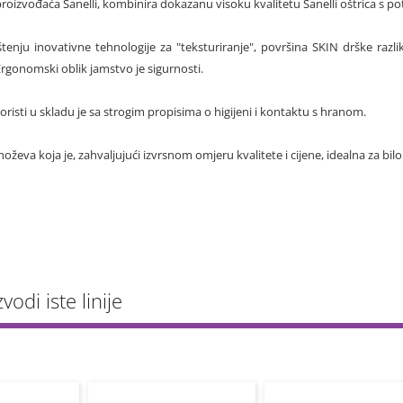
 proizvođaća Sanelli, kombinira dokazanu visoku kvalitetu Sanelli oštrica 
štenju inovativne tehnologije za "teksturiranje", površina SKIN drške razli
 Ergonomski oblik jamstvo je sigurnosti.
koristi u skladu je sa strogim propisima o higijeni i kontaktu s hranom.
oževa koja je, zahvaljujući izvrsnom omjeru kvalitete i cijene, idealna za bilo
vodi iste linije