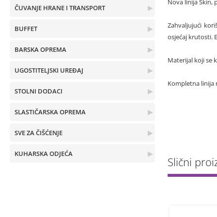
Nova linija Skin,
ČUVANJE HRANE I TRANSPORT
▶
Zahvaljujući kori
BUFFET
▶
osjećaj krutosti.
BARSKA OPREMA
▶
Materijal koji se 
UGOSTITELJSKI UREĐAJ
▶
Kompletna linija n
STOLNI DODACI
▶
SLASTIČARSKA OPREMA
▶
SVE ZA ČIŠĆENJE
▶
KUHARSKA ODJEĆA
▶
Slični proiz