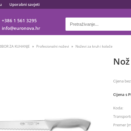
u
Uporabni savjeti
+386 1 561 3295
info
euronova.hr
RIBOR ZA KUHANJE
Profesionalni noževi
Noževi za kruh i kolače
Nož 
Cijena bez
Cijena s 
Koda:
Transportn
Premer [