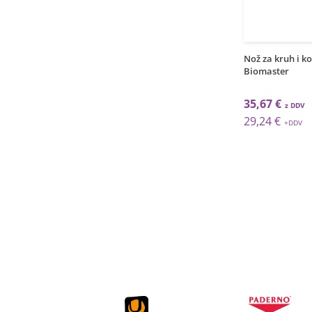
1
1
kos
kos
Nož za tijesto / 26cm /
Nož za kruh i kolače / 32cm /
Nož za k
Biomaster
Biomaster
Skin
33,04 €
35,67 €
23,99 
27,08 €
29,24 €
19,66 