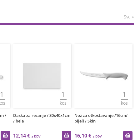
Sve »
1
1
1
kos
kos
kos
0x1cm
Nož za otkoštavanje /16cm/
Daska za rezanje / 32x26x2cm
No
bijeli / Skin
/ bela
Sk
16,10 €
17,42 €
2