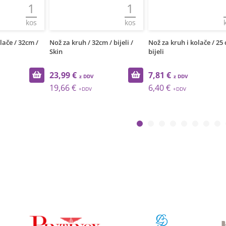
1
1
kos
kos
ruh / 32cm / bijeli /
Nož za kruh i kolače / 25 cm /
Nož za kruh / 32c
bijeli
€
7,81 €
23,99 €
€
6,40 €
19,66 €