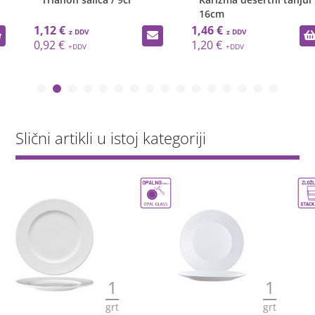
16cm
1,12 €
1,46 €
0,92 €
1,20 €
Slični artikli u istoj kategoriji
1
1
grt
grt