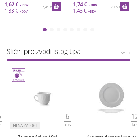
1,62 €
1,74 €
2,49 €
2,18 €
1,33 €
1,43 €
Slični proizvodi istog tipa
Sve »
6
12
kos
kos
Trianon šalica / 9cl
Karizma desertni tanjur /