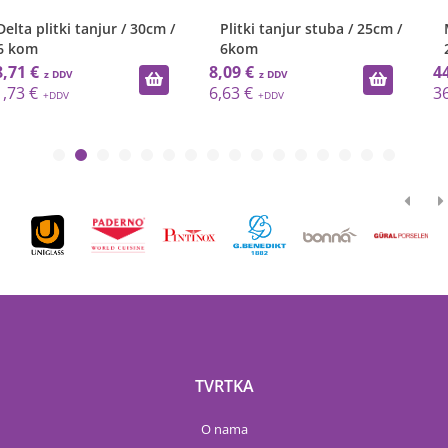
Plitki tanjur stuba / 25cm /
Merid plitki tanjur /
6kom
27x27cm / 6 kom
8,09 €
44,48 €
6,63 €
36,46 €
TVRTKA
O nama