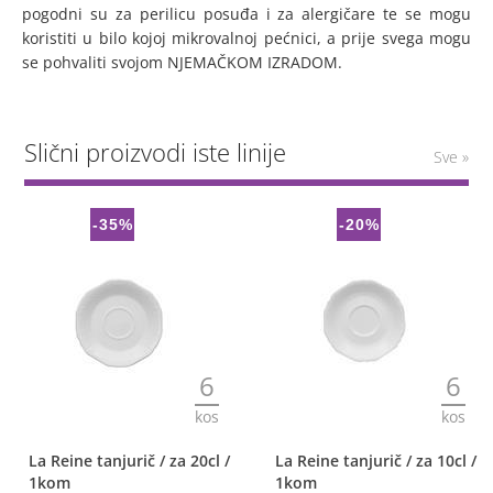
pogodni su za perilicu posuđa i za alergičare te se mogu
koristiti u bilo kojoj mikrovalnoj pećnici, a prije svega mogu
se pohvaliti svojom NJEMAČKOM IZRADOM.
Slični proizvodi iste linije
Sve »
-35%
-20%
6
6
kos
kos
La Reine tanjurič / za 20cl /
La Reine tanjurič / za 10cl /
1kom
1kom