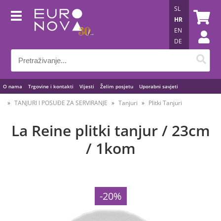
SL
HR
EN
DE
O nama
Trgovine i kontakti
Vijesti
Želim posjetu
Uporabni savjeti
TANJURI I POSUĐE ZA SERVIRANJE
Tanjuri
Plitki Tanjuri
La Reine plitki tanjur / 23cm
/ 1kom
-20%