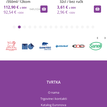
/350ml/ 12kom
32cl / bez ručk
112,90 €
3,61 €
141,13 €
92,54 €
2,96 €
TVRTKA
O nama
Trgovine i kontakti
Katalog Euronova