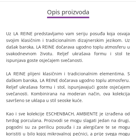
Opis proizvoda
Uz LA REINE predstavljamo vam seriju posuđa koja osvaja
svojim klasičnim i tradicionalnim dizajnerskim jezikom. Uz
dašak baroka, LA REINE dočarava ugodno toplu atmosferu u
svakodnevnom životu. Reljef ukrašava formu i stol te
ispunjava goste osjećajem svečanosti.
LA REINE plijeni klasičnim i tradicionalnim elementima. S
daškom baroka, LA REINE dočarava ugodno toplu atmosferu.
Reljef ukrašava formu i stol, ispunjavajući goste osjećajem
svečanosti. Kombinirana na moderan način, ova kolekcija
savršeno se uklapa u stil seoske kuće.
Kao i sve kolekcije ESCHENBACH, AMBIENTE je izrađena od
tvrdog porculana. Proizvodi se mogu slagati jedan na drugi,
pogodni su za perilicu posuđa i za alergičare te se mogu
koristiti u bilo kojoj mikrovalnoj pećnici, a prije svega mogu