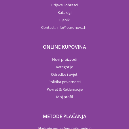
Prijave i obrasci
Katalogi
Cjenik
Contact:
info
euronova.hr
ONLINE KUPOVINA
Novi proizvodi
Kategorije
Odredbe i uvjeti
Politika privatnosti
Povrat & Reklamacije
Moj profil
METODE PLAČANJA
Plaćanje pouzećem (otkupnina)