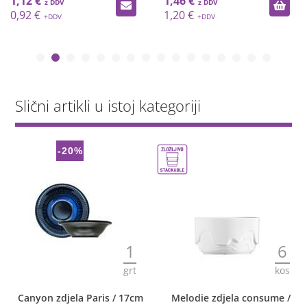
1,12 €
1,46 €
0,92 €
1,20 €
Slični artikli u istoj kategoriji
-20%
1
6
grt
kos
Canyon zdjela Paris / 17cm
Melodie zdjela consume /