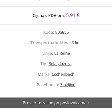
5,91 €
Cijena s PDV-om:
Koda:
805856
Transportna količina:
6
kos
Linija:
La Reine
Tip:
Bela glazura
Marka:
Eschenbach
Posebnosti:
Zložljivo
Provjerite zalihe po poslovnicama »