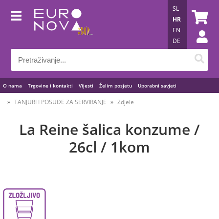
SL
HR
EN
DE
O nama
Trgovine i kontakti
Vijesti
Želim posjetu
Uporabni savjeti
TANJURI I POSUĐE ZA SERVIRANJE
Zdjele
La Reine šalica konzume /
26cl / 1kom