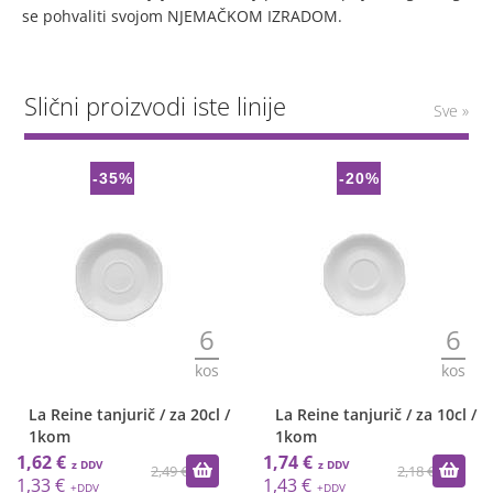
se pohvaliti svojom NJEMAČKOM IZRADOM.
Slični proizvodi iste linije
Sve »
-35%
-20%
6
6
kos
kos
La Reine tanjurič / za 20cl /
La Reine tanjurič / za 10cl /
1kom
1kom
1,62 €
1,74 €
2,49 €
2,18 €
1,33 €
1,43 €