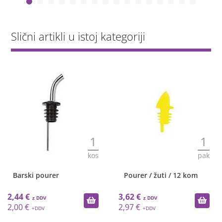
Slični artikli u istoj kategoriji
1
1
kos
pak
Barski pourer
Pourer / žuti / 12 kom
2,44 €
3,62 €
2,00 €
2,97 €