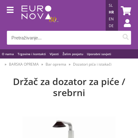
SL
HR
EN
DE
O nama
Trgovine i kontakti
Vijesti
Želim posjetu
Uporabni savjeti
BARSKA OPREMA
Bar oprema
Dozatori pića i istakači
Držač za dozator za piće /
srebrni