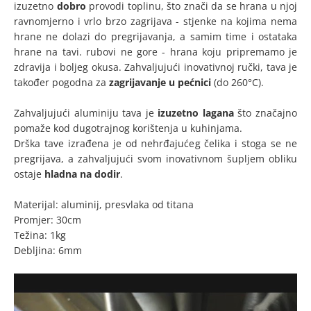
izuzetno
dobro
provodi toplinu, što znači da se hrana u njoj
ravnomjerno i vrlo brzo zagrijava - stjenke na kojima nema
hrane ne dolazi do pregrijavanja, a samim time i ostataka
hrane na tavi. rubovi ne gore - hrana koju pripremamo je
zdravija i boljeg okusa. Zahvaljujući inovativnoj ručki, tava je
također pogodna za
zagrijavanje u pećnici
(do 260°C).
Zahvaljujući aluminiju tava je
izuzetno lagana
što značajno
pomaže kod dugotrajnog korištenja u kuhinjama.
Drška tave izrađena je od nehrđajućeg čelika i stoga se ne
pregrijava, a zahvaljujući svom inovativnom šupljem obliku
ostaje
hladna na dodir
.
Materijal: aluminij, presvlaka od titana
Promjer: 30cm
Težina: 1kg
Debljina: 6mm