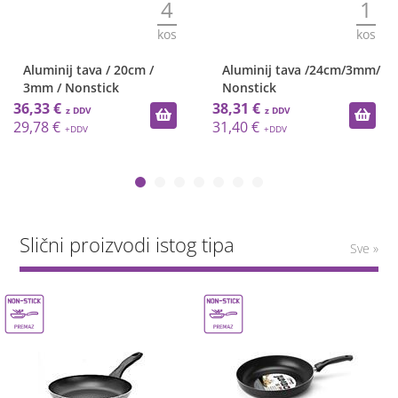
4
1
kos
kos
Aluminij tava / 20cm /
Aluminij tava /24cm/3mm/
3mm / Nonstick
Nonstick
36,33 €
38,31 €
29,78 €
31,40 €
Slični proizvodi istog tipa
Sve »