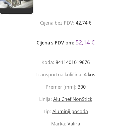
Cijena bez PDV:
42,74 €
52,14 €
Cijena s PDV-om:
Koda:
8411401019676
Transportna količina:
4
kos
Premer [mm]:
300
Linija:
Alu Chef NonStick
Tip:
Aluminij posoda
Marka:
Valira