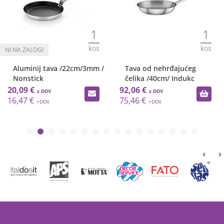
1
1
kos
kos
Aluminij tava /22cm/3mm /
Tava od nehrđajućeg
Nonstick
čelika /40cm/ Indukc
20,09 €
92,06 €
16,47 €
75,46 €