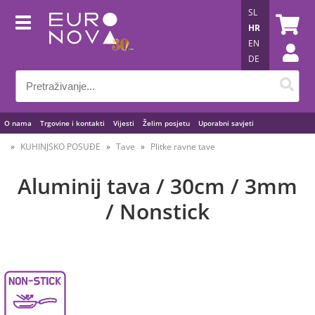
SL
HR
EN
DE
O nama
Trgovine i kontakti
Vijesti
Želim posjetu
Uporabni savjeti
KUHINJSKO POSUĐE
Tave
Plitke ravne tave
Aluminij tava / 30cm / 3mm
/ Nonstick