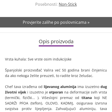
Posebnosti:
Non-Stick
Provjerite zalihe po poslovnicama »
Opis proizvoda
Vrsta kuhala: Sve vrste osim indukcijske
Španjolski proizvođač Valira već 50 godina brani činjenicu
da ako nekoga želite preuzeti, to radite kroz želudac.
Chef tava izrađena od
lijevanog aluminija
ima izuzetno
dug
životni vijek
i izuzetno je
otporan
na deformacije svih vrsta
(termički, fizički... ). Višeslojni premaz od
titana
koji NE
SADRŽI PFOA (teflon), OLOVO, KADMIJ, osigurava izvrsna
svojstva protiv lijepljenja. Zahvaljujući aluminiju, tava