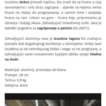
izuzetno
dobro
provodi toplinu, što znači da se hrana u njoj
ravnomjerno i vrlo brzo zagrijava - stjenke na kojima nema
hrane ne dolazi do pregrijavanja, a samim time i ostataka
hrane na tavi. rubovi ne gore - hrana koju pripremamo je
zdravija i boljeg okusa. Zahvaljujući inovativnoj ručki, tava je
također pogodna za
zagrijavanje u pećnici
(do 260°C).
Zahvaljujući aluminiju tava je
izuzetno lagana
što značajno
pomaže kod dugotrajnog korištenja u kuhinjama. Drška tave
izrađena je od nehrđajućeg čelika i stoga se ne pregrijava, a
zahvaljujući svom inovativnom šupljem obliku ostaje
hladna
na dodir
.
Materijal: aluminij, presvlaka od titana
Promjer: 28 cm
Težina: 0,9 kg
Debljina: 6mm