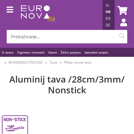
SL
HR
EN
DE
O nama
Trgovine i kontakti
Vijesti
Želim posjetu
Uporabni savjeti
KUHINJSKO POSUĐE
Tave
Plitke ravne tave
Aluminij tava /28cm/3mm/
Nonstick