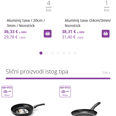
4
1
kos
kos
Aluminij tava / 20cm /
Aluminij tava /24cm/3mm/
3mm / Nonstick
Nonstick
36,33 €
38,31 €
29,78 €
31,40 €
Slični proizvodi istog tipa
Sve »