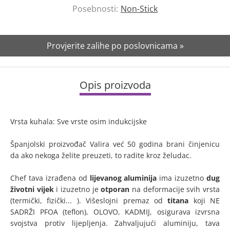
Posebnosti:
Non-Stick
Provjerite zalihe po poslovnicama »
Opis proizvoda
Vrsta kuhala: Sve vrste osim indukcijske
Španjolski proizvođač Valira već 50 godina brani činjenicu
da ako nekoga želite preuzeti, to radite kroz želudac.
Chef tava izrađena od
lijevanog aluminija
ima izuzetno
dug
životni vijek
i izuzetno je
otporan
na deformacije svih vrsta
(termički, fizički... ). Višeslojni premaz od
titana
koji NE
SADRŽI PFOA (teflon), OLOVO, KADMIJ, osigurava izvrsna
svojstva protiv lijepljenja. Zahvaljujući aluminiju, tava