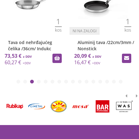
1
1
kos
kos
Tava od nehrđajućeg
Aluminij tava /22cm/3mm /
čelika /36cm/ Indukc
Nonstick
73,53 €
20,09 €
60,27 €
16,47 €