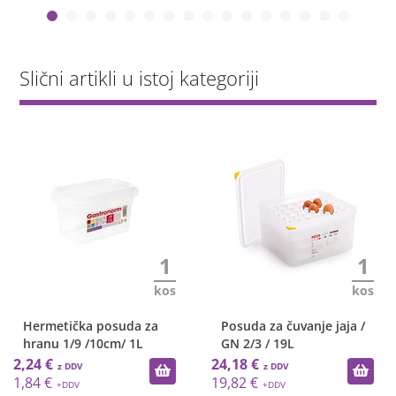
Slični artikli u istoj kategoriji
1
1
kos
kos
Hermetička posuda za
Posuda za čuvanje jaja /
hranu 1/9 /10cm/ 1L
GN 2/3 / 19L
2,24 €
24,18 €
1,84 €
19,82 €