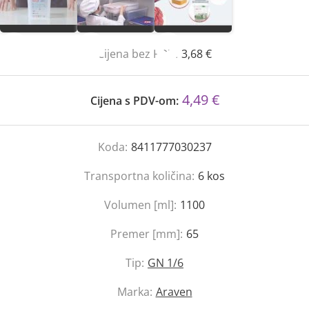
Cijena bez PDV:
3,68 €
4,49 €
Cijena s PDV-om:
Koda:
8411777030237
Transportna količina:
6
kos
Volumen [ml]:
1100
Premer [mm]:
65
Tip:
GN 1/6
Marka:
Araven