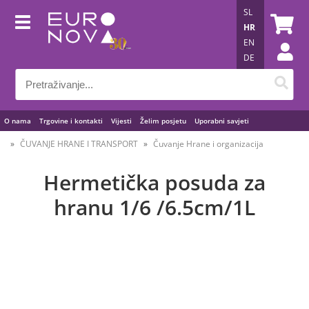
SL
HR
EN
DE
O nama
Trgovine i kontakti
Vijesti
Želim posjetu
Uporabni savjeti
ČUVANJE HRANE I TRANSPORT
Čuvanje Hrane i organizacija
Hermetička posuda za
hranu 1/6 /6.5cm/1L