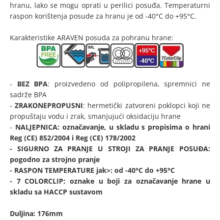
hranu, lako se mogu oprati u perilici posuđa. Temperaturni
raspon korištenja posude za hranu je od -40°C do +95°C.
Karakteristike ARAVEN posuda za pohranu hrane:
-
BEZ BPA
: proizvedeno od polipropilena, spremnici ne
sadrže BPA
-
ZRAKONEPROPUSNI
: hermetički zatvoreni poklopci koji ne
propuštaju vodu i zrak, smanjujući oksidaciju hrane
-
NALJEPNICA
: označavanje, u skladu s propisima o hrani
Reg (CE) 852/2004 i Reg (CE) 178/2002
-
SIGURNO ZA PRANJE U STROJI ZA PRANJE POSUĐA
:
pogodno za strojno pranje
-
RASPON TEMPERATURE
jak>: od -40°C do +95°C
-
7 COLORCLIP
: oznake u boji za označavanje hrane u
skladu sa HACCP sustavom
Duljina: 176mm