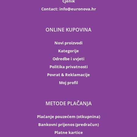
Cjenik
Contact:
info
euronova.hr
ONLINE KUPOVINA
Novi proizvodi
Kategorije
Odredbe i uvjeti
Politika privatnosti
Povrat & Reklamacije
Moj profil
METODE PLAČANJA
Plaćanje pouzećem (otkupnina)
Bankovni prijenos (predračun)
Platne kartice