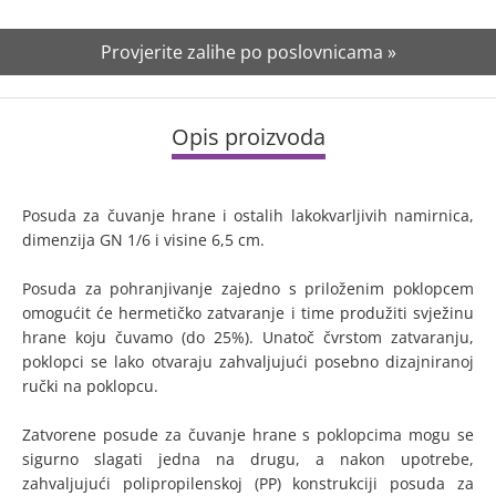
Provjerite zalihe po poslovnicama »
Opis proizvoda
Posuda za čuvanje hrane i ostalih lakokvarljivih namirnica,
dimenzija GN 1/6 i visine 6,5 cm.
Posuda za pohranjivanje zajedno s priloženim poklopcem
omogućit će hermetičko zatvaranje i time produžiti svježinu
hrane koju čuvamo (do 25%). Unatoč čvrstom zatvaranju,
poklopci se lako otvaraju zahvaljujući posebno dizajniranoj
ručki na poklopcu.
Zatvorene posude za čuvanje hrane s poklopcima mogu se
sigurno slagati jedna na drugu, a nakon upotrebe,
zahvaljujući polipropilenskoj (PP) konstrukciji posuda za