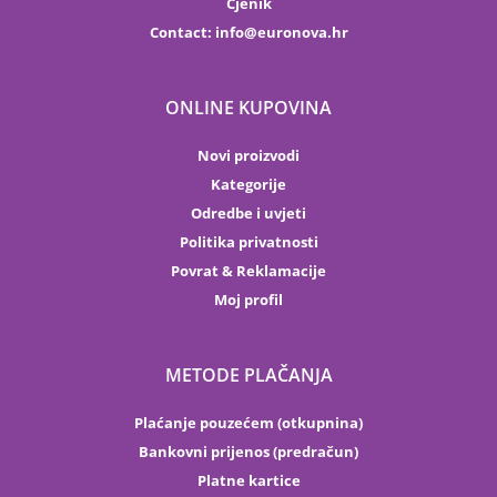
Cjenik
Contact:
info
euronova.hr
ONLINE KUPOVINA
Novi proizvodi
Kategorije
Odredbe i uvjeti
Politika privatnosti
Povrat & Reklamacije
Moj profil
METODE PLAČANJA
Plaćanje pouzećem (otkupnina)
Bankovni prijenos (predračun)
Platne kartice