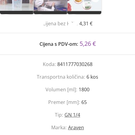
Cijena bez PDV:
4,31 €
5,26 €
Cijena s PDV-om:
Koda:
8411777030268
Transportna količina:
6
kos
Volumen [ml]:
1800
Premer [mm]:
65
Tip:
GN 1/4
Marka:
Araven