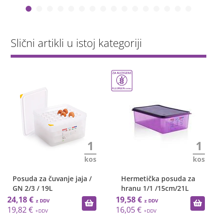
Slični artikli u istoj kategoriji
1
1
kos
kos
Posuda za čuvanje jaja /
Hermetička posuda za
GN 2/3 / 19L
hranu 1/1 /15cm/21L
24,18 €
19,58 €
19,82 €
16,05 €