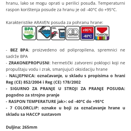
hranu, lako se mogu oprati u perilici posuđa. Temperaturni
raspon korištenja posude za hranu je od -40°C do +95°C.
Karakteristike ARAVEN posuda za pohranu hrane:
-
BEZ BPA
: proizvedeno od polipropilena, spremnici ne
sadrže BPA
-
ZRAKONEPROPUSNI
: hermetički zatvoreni poklopci koji ne
propuštaju vodu i zrak, smanjujući oksidaciju hrane
-
NALJEPNICA
: označavanje, u skladu s propisima o hrani
Reg (CE) 852/2004 i Reg (CE) 178/2002
-
SIGURNO ZA PRANJE U STROJI ZA PRANJE POSUĐA
:
pogodno za strojno pranje
-
RASPON TEMPERATURE
jak>: od -40°C do +95°C
-
7 COLORCLIP
: oznake u boji za označavanje hrane u
skladu sa HACCP sustavom
Duljina: 265mm