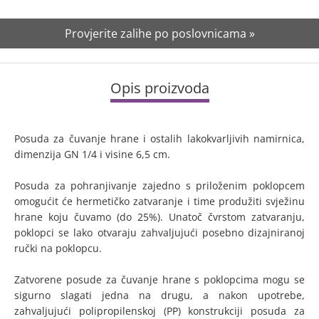
Provjerite zalihe po poslovnicama »
Opis proizvoda
Posuda za čuvanje hrane i ostalih lakokvarljivih namirnica,
dimenzija GN 1/4 i visine 6,5 cm.
Posuda za pohranjivanje zajedno s priloženim poklopcem
omogućit će hermetičko zatvaranje i time produžiti svježinu
hrane koju čuvamo (do 25%). Unatoč čvrstom zatvaranju,
poklopci se lako otvaraju zahvaljujući posebno dizajniranoj
ručki na poklopcu.
Zatvorene posude za čuvanje hrane s poklopcima mogu se
sigurno slagati jedna na drugu, a nakon upotrebe,
zahvaljujući polipropilenskoj (PP) konstrukciji posuda za