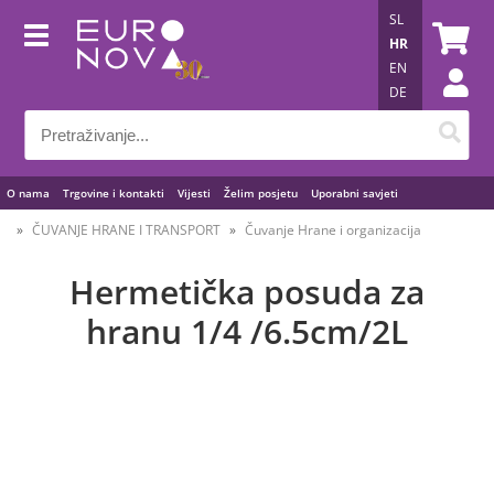
SL
HR
EN
DE
O nama
Trgovine i kontakti
Vijesti
Želim posjetu
Uporabni savjeti
ČUVANJE HRANE I TRANSPORT
Čuvanje Hrane i organizacija
Hermetička posuda za
hranu 1/4 /6.5cm/2L